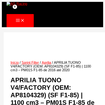
Skip
to
content
Início
/
Sprint Filter
/
Aprilia
/ APRILIA TUONO
V4/FACTORY (OEM: AP8104329) (SF F1-85) | 1100
cm3 – PM01S F1-85 de 2016 até 2020
APRILIA TUONO
V4/FACTORY (OEM:
AP8104329) (SF F1-85) |
1100 cm3 – PM01S F1-85 de