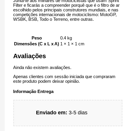
Junta-te aos milhares de motociclistas que usam Sprint
Filter e ficarás a compreender porquê que é o filtro de ar
escolhido pelos principais construtores mundiais, e nas
competições internacionais de motociclismo: MotoGP,
WSBK, BSB, Todo o Terreno, entre outras.
Peso
0.4 kg
Dimensões (C x L x A)
1 × 1 × 1 cm
Avaliações
Ainda não existem avaliações.
Apenas clientes com sessão iniciada que compraram
este produto podem deixar opinião.
Informação Entrega
Enviado em:
3-5 dias