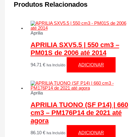
Produtos Relacionados
Aprilia
APRILIA SXV5.5 | 550 cm3 –
PM01S de 2006 até 2014
94.71
€
ADICIONAR
Iva Incluído
Aprilia
APRILIA TUONO (SF P14) | 660
cm3 – PM176P14 de 2021 até
agora
86.10
€
ADICIONAR
Iva Incluído