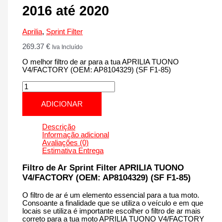
2016 até 2020
Aprilia
,
Sprint Filter
269.37
€
Iva Incluído
O melhor filtro de ar para a tua APRILIA TUONO
V4/FACTORY (OEM: AP8104329) (SF F1-85)
Quantidade
de
APRILIA
ADICIONAR
TUONO
V4/FACTORY
(OEM:
Descrição
AP8104329)
Informação adicional
(SF
Avaliações (0)
F1-
Estimativa Entrega
85)
|
Filtro de Ar Sprint Filter APRILIA TUONO
1100
V4/FACTORY (OEM: AP8104329) (SF F1-85)
cm3
-
O filtro de ar é um elemento essencial para a tua moto.
PM01S
Consoante a finalidade que se utiliza o veículo e em que
F1-
locais se utiliza é importante escolher o filtro de ar mais
85
correto para a tua moto APRILIA TUONO V4/FACTORY
de