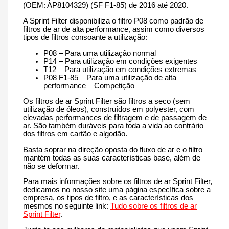
(OEM: AP8104329) (SF F1-85) de 2016 até 2020.
2016
até
A Sprint Filter disponibiliza o filtro P08 como padrão de
2020
filtros de ar de alta performance, assim como diversos
tipos de filtros consoante a utilização:
P08 – Para uma utilização normal
P14 – Para utilização em condições exigentes
T12 – Para utilização em condições extremas
P08 F1-85 – Para uma utilização de alta
performance – Competição
Os filtros de ar Sprint Filter são filtros a seco (sem
utilização de óleos), construídos em polyester, com
elevadas performances de filtragem e de passagem de
ar. São também duráveis para toda a vida ao contrário
dos filtros em cartão e algodão.
Basta soprar na direção oposta do fluxo de ar e o filtro
mantém todas as suas características base, além de
não se deformar.
Para mais informações sobre os filtros de ar Sprint Filter,
dedicamos no nosso site uma página específica sobre a
empresa, os tipos de filtro, e as características dos
mesmos no seguinte link:
Tudo sobre os filtros de ar
Sprint Filter
.