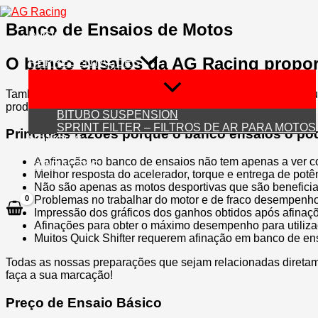
Skip
to
Banco de Ensaios de Motos​
INÍCIO
content
QUEM SOMOS
O banco ensaios da AG Racing proporc
REPRESENTAÇÕES
Também designados por banco de potência, não é mais do que
produzidos pelo motor e debitados à roda.
BITUBO SUSPENSION
SPRINT FILTER – FILTROS DE AR PARA MOTOS
Principais razões porque o banco ensaios o po
NOTÍCIAS
LOJA
A afinação no banco de ensaios não tem apenas a ver c
CONTACTOS
Melhor resposta do acelerador, torque e entrega de potê
Não são apenas as motos desportivas que são benefici
Problemas no trabalhar do motor e de fraco desempenho
Impressão dos gráficos dos ganhos obtidos após afinaç
Afinações para obter o máximo desempenho para utiliz
Muitos Quick Shifter requerem afinação em banco de en
Todas as nossas preparações que sejam relacionadas diretam
faça a sua marcação!
Preço de Ensaio Básico