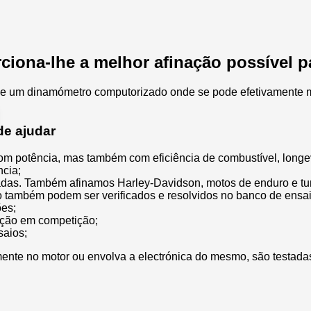
iona-lhe a melhor afinação possível p
 um dinamómetro computorizado onde se pode efetivamente med
de ajudar
om potência, mas também com eficiência de combustível, longe
ncia;
adas. Também afinamos Harley-Davidson, motos de enduro e tu
 também podem ser verificados e resolvidos no banco de ensai
ões;
ação em competição;
saios;
ente no motor ou envolva a electrónica do mesmo, são testad