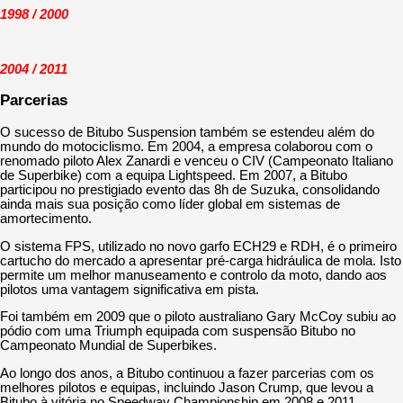
1998 / 2000
2004 / 2011
Parcerias
O sucesso de Bitubo Suspension também se estendeu além do
mundo do motociclismo. Em 2004, a empresa colaborou com o
renomado piloto Alex Zanardi e venceu o CIV (Campeonato Italiano
de Superbike) com a equipa Lightspeed. Em 2007, a Bitubo
participou no prestigiado evento das 8h de Suzuka, consolidando
ainda mais sua posição como líder global em sistemas de
amortecimento.
O sistema FPS, utilizado no novo garfo ECH29 e RDH, é o primeiro
cartucho do mercado a apresentar pré-carga hidráulica de mola. Isto
permite um melhor manuseamento e controlo da moto, dando aos
pilotos uma vantagem significativa em pista.
Foi também em 2009 que o piloto australiano Gary McCoy subiu ao
pódio com uma Triumph equipada com suspensão Bitubo no
Campeonato Mundial de Superbikes.
Ao longo dos anos, a Bitubo continuou a fazer parcerias com os
melhores pilotos e equipas, incluindo Jason Crump, que levou a
Bitubo à vitória no Speedway Championship em 2008 e 2011.