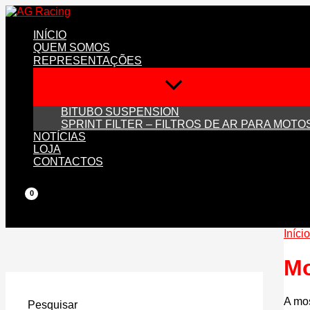
Skip
to
INÍCIO
content
QUEM SOMOS
REPRESENTAÇÕES
BITUBO SUSPENSION
SPRINT FILTER – FILTROS DE AR PARA MOTO
NOTÍCIAS
LOJA
CONTACTOS
Início
Mo
A mos
Pesquisar