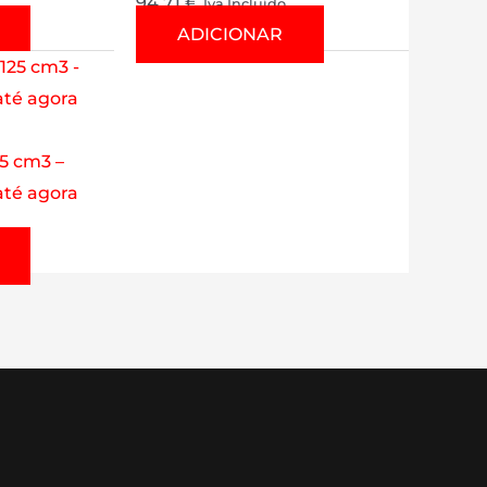
94.71
€
Iva Incluído
ADICIONAR
25 cm3 –
té agora