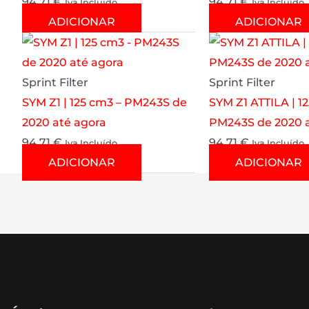
94.71
€
94.71
€
Iva Incluído
Iva Incluído
ADICIONAR
ADICIONAR
Sprint Filter
Sprint Filter
SYM Z1 | 125 cm3 – PM243S de
SYM Z1 ATTILA | 1
2020 até agora
PM243S de 2020 a
94.71
€
94.71
€
Iva Incluído
Iva Incluído
ADICIONAR
ADICIONAR