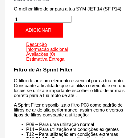
O melhor filtro de ar para a tua SYM JET 14 (SF P14)
Quantidade
de
SYM
ADICIONAR
JET
14
(SF
Descrição
P14)
Informação adicional
|
Avaliações (0)
125
Estimativa Entrega
cm3
-
Filtro de Ar Sprint Filter
PM243P14
de
O filtro de ar é um elemento essencial para a tua moto.
2017
Consoante a finalidade que se utiliza o veículo e em que
até
locais se utiliza é importante escolher o filtro de ar mais
agora
correto para a tua moto de até .
A Sprint Filter disponibiliza o filtro P08 como padrão de
filtros de ar de alta performance, assim como diversos
tipos de filtros consoante a utilização:
P08 – Para uma utilização normal
P14 – Para utilização em condições exigentes
T12 – Para utilização em condições extremas