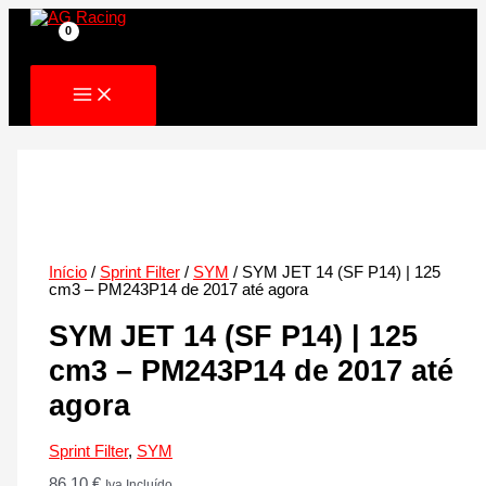
Skip
to
content
Início
/
Sprint Filter
/
SYM
/ SYM JET 14 (SF P14) | 125
cm3 – PM243P14 de 2017 até agora
SYM JET 14 (SF P14) | 125
cm3 – PM243P14 de 2017 até
agora
Sprint Filter
,
SYM
86.10
€
Iva Incluído