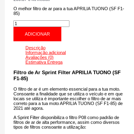
O melhor filtro de ar para a tua APRILIA TUONO (SF F1-
85)
Quantidade
de
APRILIA
ADICIONAR
TUONO
(SF
F1-
Descrição
85)
Informação adicional
|
Avaliações (0)
660
Estimativa Entrega
cm3
-
Filtro de Ar Sprint Filter APRILIA TUONO (SF
PM176S
F1-85)
F1-
85
O filtro de ar é um elemento essencial para a tua moto.
de
Consoante a finalidade que se utiliza o veículo e em que
2021
locais se utiliza é importante escolher o filtro de ar mais
até
correto para a tua moto APRILIA TUONO (SF F1-85) de
agora
2021 até agora.
A Sprint Filter disponibiliza o filtro P08 como padrão de
filtros de ar de alta performance, assim como diversos
tipos de filtros consoante a utilização: