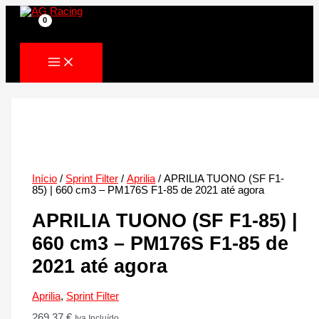
Skip
to
content
Início
/
Sprint Filter
/
Aprilia
/ APRILIA TUONO (SF F1-
85) | 660 cm3 – PM176S F1-85 de 2021 até agora
APRILIA TUONO (SF F1-85) |
660 cm3 – PM176S F1-85 de
2021 até agora
Aprilia
,
Sprint Filter
269.37
€
Iva Incluído