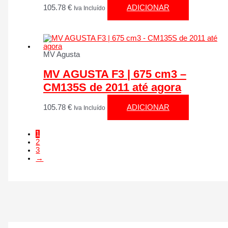
105.78
€
ADICIONAR
Iva Incluído
MV Agusta
MV AGUSTA F3 | 675 cm3 –
CM135S de 2011 até agora
105.78
€
ADICIONAR
Iva Incluído
1
2
3
→