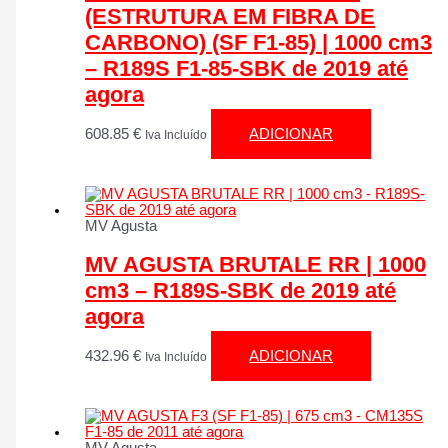
(ESTRUTURA EM FIBRA DE
CARBONO) (SF F1-85) | 1000 cm3
– R189S F1-85-SBK de 2019 até
agora
608.85
€
ADICIONAR
Iva Incluído
MV Agusta
MV AGUSTA BRUTALE RR | 1000
cm3 – R189S-SBK de 2019 até
agora
432.96
€
ADICIONAR
Iva Incluído