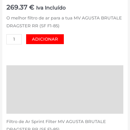
269.37
€
Iva Incluído
O melhor filtro de ar para a tua MV AGUSTA BRUTALE
DRAGSTER RR (SF F1-85)
Quantidade
ADICIONAR
de
MV
AGUSTA
BRUTALE
Descrição
DRAGSTER
Informação adicional
RR
(SF
Avaliações (0)
F1-
Estimativa Entrega
85)
|
Filtro de Ar Sprint Filter MV AGUSTA BRUTALE
800
DRAGSTER RR (SF F1-85)