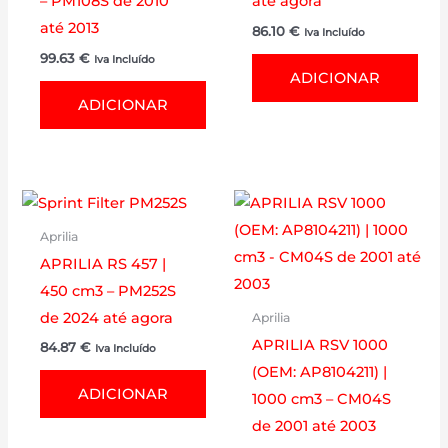
– PM108S de 2010
até agora
até 2013
86.10
€
Iva Incluído
99.63
€
Iva Incluído
ADICIONAR
ADICIONAR
Aprilia
APRILIA RS 457 |
450 cm3 – PM252S
de 2024 até agora
Aprilia
APRILIA RSV 1000
84.87
€
Iva Incluído
(OEM: AP8104211) |
ADICIONAR
1000 cm3 – CM04S
de 2001 até 2003