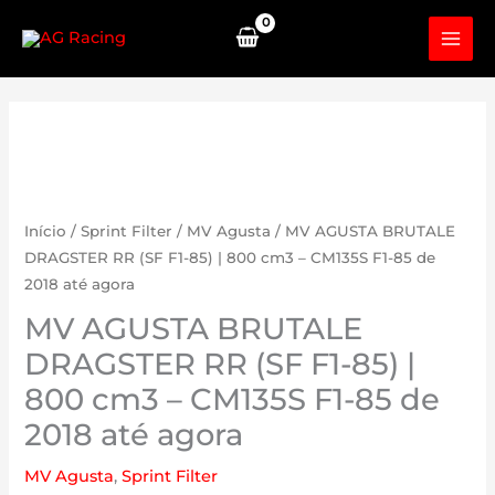
Skip
to
content
Início
/
Sprint Filter
/
MV Agusta
/ MV AGUSTA BRUTALE
DRAGSTER RR (SF F1-85) | 800 cm3 – CM135S F1-85 de
2018 até agora
MV AGUSTA BRUTALE
DRAGSTER RR (SF F1-85) |
800 cm3 – CM135S F1-85 de
2018 até agora
MV Agusta
,
Sprint Filter