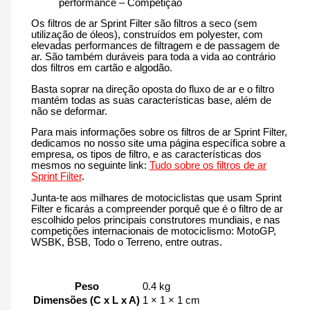
performance – Competição
Os filtros de ar Sprint Filter são filtros a seco (sem
utilização de óleos), construídos em polyester, com
elevadas performances de filtragem e de passagem de
ar. São também duráveis para toda a vida ao contrário
dos filtros em cartão e algodão.
Basta soprar na direção oposta do fluxo de ar e o filtro
mantém todas as suas características base, além de
não se deformar.
Para mais informações sobre os filtros de ar Sprint Filter,
dedicamos no nosso site uma página específica sobre a
empresa, os tipos de filtro, e as características dos
mesmos no seguinte link:
Tudo sobre os filtros de ar
Sprint Filter
.
Junta-te aos milhares de motociclistas que usam Sprint
Filter e ficarás a compreender porquê que é o filtro de ar
escolhido pelos principais construtores mundiais, e nas
competições internacionais de motociclismo: MotoGP,
WSBK, BSB, Todo o Terreno, entre outras.
Peso
0.4 kg
Dimensões (C x L x A)
1 × 1 × 1 cm