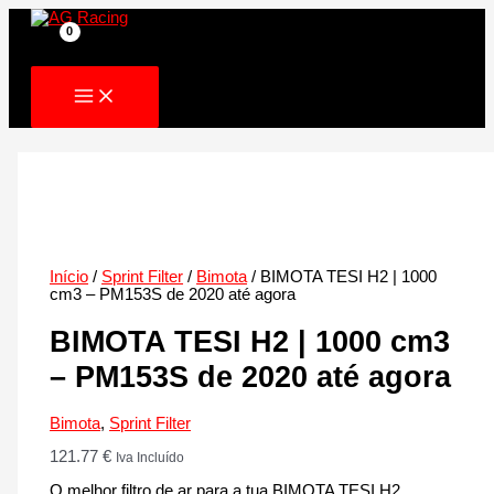
Skip
to
content
Início
/
Sprint Filter
/
Bimota
/ BIMOTA TESI H2 | 1000
cm3 – PM153S de 2020 até agora
BIMOTA TESI H2 | 1000 cm3
– PM153S de 2020 até agora
Bimota
,
Sprint Filter
121.77
€
Iva Incluído
O melhor filtro de ar para a tua BIMOTA TESI H2