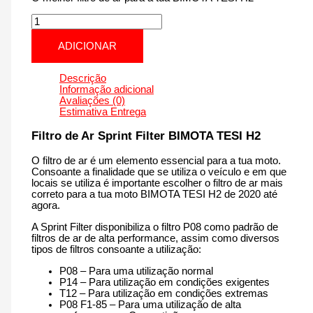
Quantidade
de
BIMOTA
ADICIONAR
TESI
H2
|
Descrição
1000
Informação adicional
cm3
Avaliações (0)
-
Estimativa Entrega
PM153S
de
Filtro de Ar Sprint Filter BIMOTA TESI H2
2020
até
O filtro de ar é um elemento essencial para a tua moto.
agora
Consoante a finalidade que se utiliza o veículo e em que
locais se utiliza é importante escolher o filtro de ar mais
correto para a tua moto BIMOTA TESI H2 de 2020 até
agora.
A Sprint Filter disponibiliza o filtro P08 como padrão de
filtros de ar de alta performance, assim como diversos
tipos de filtros consoante a utilização:
P08 – Para uma utilização normal
P14 – Para utilização em condições exigentes
T12 – Para utilização em condições extremas
P08 F1-85 – Para uma utilização de alta