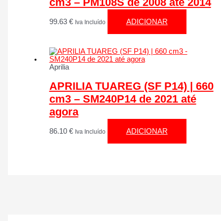
cm3 – PM108S de 2008 até 2014
99.63
€
ADICIONAR
Iva Incluído
Aprilia
APRILIA TUAREG (SF P14) | 660
cm3 – SM240P14 de 2021 até
agora
86.10
€
ADICIONAR
Iva Incluído