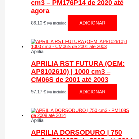
cm3 – PM176P14 de 2020 até
agora
86.10
€
ADICIONAR
Iva Incluído
Aprilia
APRILIA RST FUTURA (OEM:
AP8102610) | 1000 cm3 –
CM06S de 2001 até 2003
97.17
€
ADICIONAR
Iva Incluído
Aprilia
APRILIA DORSODURO | 750