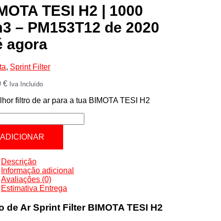
MOTA TESI H2 | 1000
3 – PM153T12 de 2020
é agora
ta
,
Sprint Filter
0
€
Iva Incluído
hor filtro de ar para a tua BIMOTA TESI H2
tidade
OTA
ADICIONAR
Descrição
Informação adicional
Avaliações (0)
Estimativa Entrega
53T12
ro de Ar Sprint Filter BIMOTA TESI H2