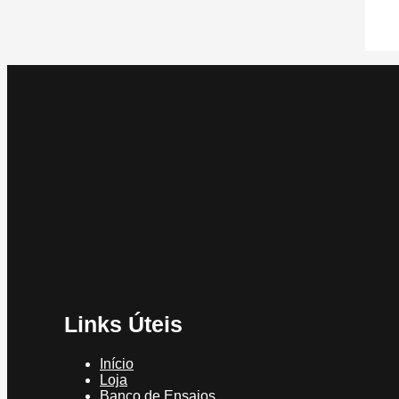
Links Úteis
Início
Loja
Banco de Ensaios