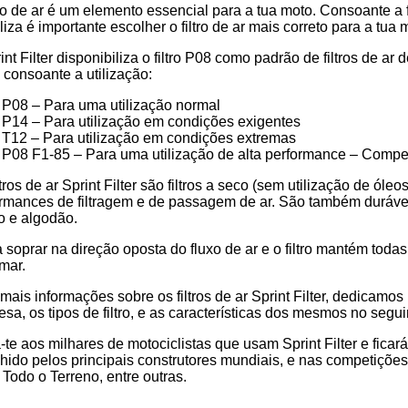
tro de ar é um elemento essencial para a tua moto. Consoante a f
a
iliza é importante escolher o filtro de ar mais correto para a 
int Filter disponibiliza o filtro P08 como padrão de filtros de a
os consoante a utilização:
P08 – Para uma utilização normal
P14 – Para utilização em condições exigentes
T12 – Para utilização em condições extremas
P08 F1-85 – Para uma utilização de alta performance – Compe
ltros de ar Sprint Filter são filtros a seco (sem utilização de ól
rmances de filtragem e de passagem de ar. São também duráveis 
o e algodão.
 soprar na direção oposta do fluxo de ar e o filtro mantém toda
mar.
mais informações sobre os filtros de ar Sprint Filter, dedicamo
sa, os tipos de filtro, e as características dos mesmos no segui
-te aos milhares de motociclistas que usam Sprint Filter e ficar
hido pelos principais construtores mundiais, e nas competiçõ
Todo o Terreno, entre outras.