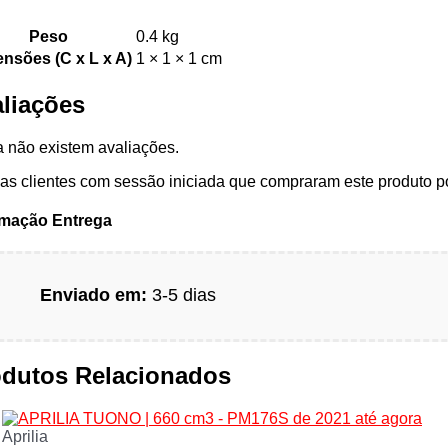
Peso
0.4 kg
nsões (C x L x A)
1 × 1 × 1 cm
liações
 não existem avaliações.
s clientes com sessão iniciada que compraram este produto p
rmação Entrega
Enviado em:
3-5 dias
odutos Relacionados
Aprilia