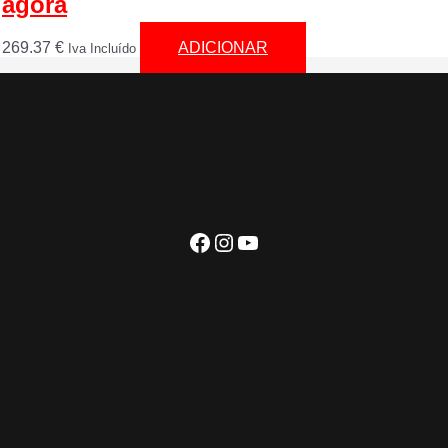
agora
269.37
€
ADICIONAR
Iva Incluído
Facebook
Instagram
YouTube