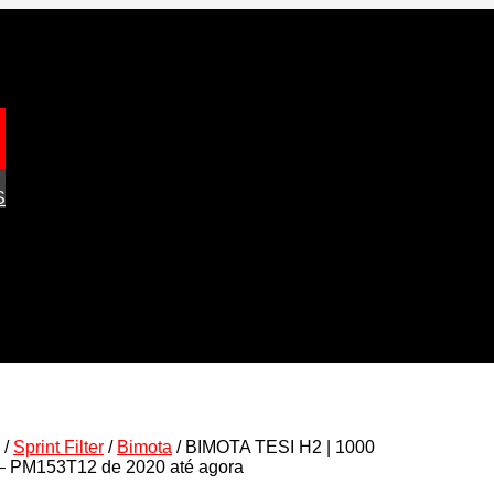
S
/
Sprint Filter
/
Bimota
/ BIMOTA TESI H2 | 1000
– PM153T12 de 2020 até agora