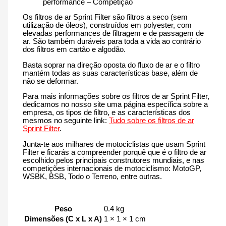
performance – Competição
Os filtros de ar Sprint Filter são filtros a seco (sem
utilização de óleos), construídos em polyester, com
elevadas performances de filtragem e de passagem de
ar. São também duráveis para toda a vida ao contrário
dos filtros em cartão e algodão.
Basta soprar na direção oposta do fluxo de ar e o filtro
mantém todas as suas características base, além de
não se deformar.
Para mais informações sobre os filtros de ar Sprint Filter,
dedicamos no nosso site uma página específica sobre a
empresa, os tipos de filtro, e as características dos
mesmos no seguinte link:
Tudo sobre os filtros de ar
Sprint Filter
.
Junta-te aos milhares de motociclistas que usam Sprint
Filter e ficarás a compreender porquê que é o filtro de ar
escolhido pelos principais construtores mundiais, e nas
competições internacionais de motociclismo: MotoGP,
WSBK, BSB, Todo o Terreno, entre outras.
Peso
0.4 kg
Dimensões (C x L x A)
1 × 1 × 1 cm