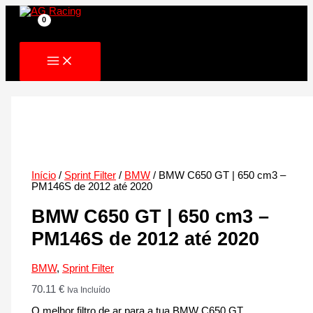
Skip
to
content
Início
/
Sprint Filter
/
BMW
/ BMW C650 GT | 650 cm3 –
PM146S de 2012 até 2020
BMW C650 GT | 650 cm3 –
PM146S de 2012 até 2020
BMW
,
Sprint Filter
70.11
€
Iva Incluído
O melhor filtro de ar para a tua BMW C650 GT