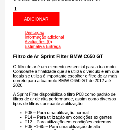
Quantidade
de
BMW
ADICIONAR
C650
GT
|
Descrição
650
Informação adicional
cm3
Avaliações (0)
-
Estimativa Entrega
PM146S
de
Filtro de Ar Sprint Filter BMW C650 GT
2012
até
O filtro de ar é um elemento essencial para a tua moto.
2020
Consoante a finalidade que se utiliza o veículo e em que
locais se utiliza é importante escolher o filtro de ar mais
correto para a tua moto BMW C650 GT de 2012 até
2020.
A Sprint Filter disponibiliza o filtro P08 como padrão de
filtros de ar de alta performance, assim como diversos
tipos de filtros consoante a utilização:
P08 – Para uma utilização normal
P14 – Para utilização em condições exigentes
T12 – Para utilização em condições extremas
P08 F1-85 – Para uma utilização de alta