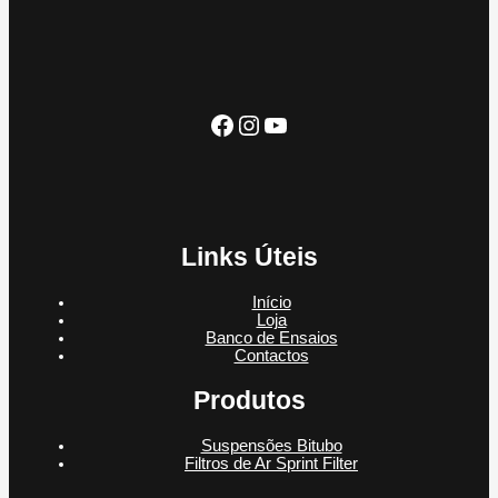
s
o
u
t
u
s
t
o
t
o
o
s
Facebook
Instagram
YouTube
Links Úteis
Início
Loja
Banco de Ensaios
Contactos
Produtos
Suspensões Bitubo
Filtros de Ar Sprint Filter