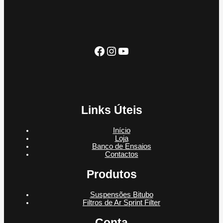
o
u
t
u
s
t
o
t
o
o
s
Facebook
Instagram
YouTube
Links Úteis
Início
Loja
Banco de Ensaios
Contactos
Produtos
Suspensões Bitubo
Filtros de Ar Sprint Filter
Conta