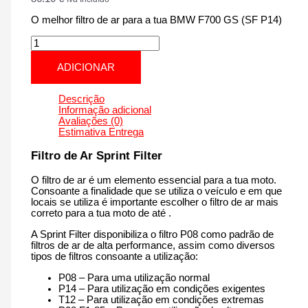
O melhor filtro de ar para a tua BMW F700 GS (SF P14)
Quantidade
de
BMW
ADICIONAR
F700
GS
(SF
Descrição
P14)
Informação adicional
|
Avaliações (0)
700
Estimativa Entrega
cm3
-
Filtro de Ar Sprint Filter
PM35P14
de
O filtro de ar é um elemento essencial para a tua moto.
2013
Consoante a finalidade que se utiliza o veículo e em que
até
locais se utiliza é importante escolher o filtro de ar mais
2018
correto para a tua moto de até .
A Sprint Filter disponibiliza o filtro P08 como padrão de
filtros de ar de alta performance, assim como diversos
tipos de filtros consoante a utilização:
P08 – Para uma utilização normal
P14 – Para utilização em condições exigentes
T12 – Para utilização em condições extremas