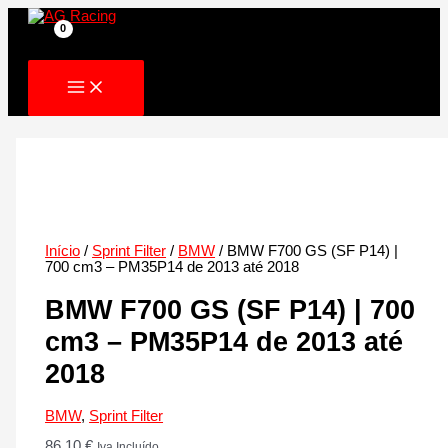
Skip
to
content
Início
/
Sprint Filter
/
BMW
/ BMW F700 GS (SF P14) |
700 cm3 – PM35P14 de 2013 até 2018
BMW F700 GS (SF P14) | 700
cm3 – PM35P14 de 2013 até
2018
BMW
,
Sprint Filter
86.10
€
Iva Incluído