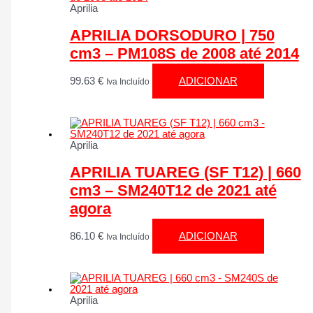
Aprilia
APRILIA DORSODURO | 750
cm3 – PM108S de 2008 até 2014
99.63
€
ADICIONAR
Iva Incluído
Aprilia
APRILIA TUAREG (SF T12) | 660
cm3 – SM240T12 de 2021 até
agora
86.10
€
ADICIONAR
Iva Incluído
Aprilia