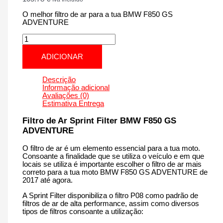
O melhor filtro de ar para a tua BMW F850 GS
ADVENTURE
Quantidade
de
BMW
ADICIONAR
F850
GS
ADVENTURE
Descrição
|
Informação adicional
850
Avaliações (0)
cm3
Estimativa Entrega
-
PM188S
Filtro de Ar Sprint Filter BMW F850 GS
de
ADVENTURE
2017
até
O filtro de ar é um elemento essencial para a tua moto.
agora
Consoante a finalidade que se utiliza o veículo e em que
locais se utiliza é importante escolher o filtro de ar mais
correto para a tua moto BMW F850 GS ADVENTURE de
2017 até agora.
A Sprint Filter disponibiliza o filtro P08 como padrão de
filtros de ar de alta performance, assim como diversos
tipos de filtros consoante a utilização: