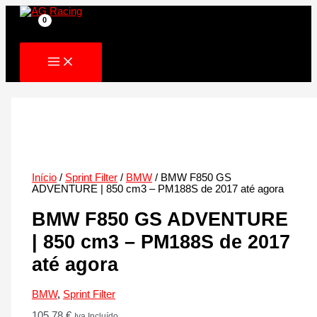
Skip
to
content
Início
/
Sprint Filter
/
BMW
/ BMW F850 GS
ADVENTURE | 850 cm3 – PM188S de 2017 até agora
BMW F850 GS ADVENTURE
| 850 cm3 – PM188S de 2017
até agora
BMW
,
Sprint Filter
105.78
€
Iva Incluído