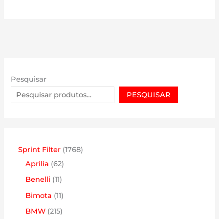
Pesquisar
PESQUISAR
1
Sprint Filter
1768
6
7
Aprilia
62
2
6
1
Benelli
11
p
8
1
1
Bimota
11
r
p
p
1
2
BMW
215