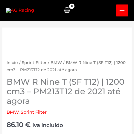
Skip
to
content
Início
/
Sprint Filter
/
BMW
/ BMW R Nine T (SF T12) | 1200
cm3 – PM213T12 de 2021 até agora
BMW R Nine T (SF T12) | 1200
cm3 – PM213T12 de 2021 até
agora
BMW
,
Sprint Filter
86.10
€
Iva Incluído