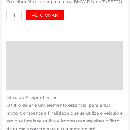
O melhor filtro de ar para a tua BMW R Nine T (SF T12)
Quantidade
ADICIONAR
de
BMW
R
Nine
Descrição
T
Informação adicional
(SF
T12)
Avaliações (0)
|
Estimativa Entrega
1200
cm3
Filtro de Ar Sprint Filter
-
O filtro de ar é um elemento essencial para a tua
PM213T12
moto. Consoante a finalidade que se utiliza o veículo e
de
em que locais se utiliza é importante escolher o filtro
2021
de ar mais correto para a tua moto de até .