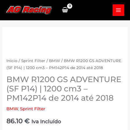
Skip
to
content
Início
/
Sprint Filter
/
BMW
/ BMW R1200 GS ADVENTURE
(SF P14) | 1200 cm3 – PM142P14 de 2014 até 2018
BMW R1200 GS ADVENTURE
(SF P14) | 1200 cm3 –
PM142P14 de 2014 até 2018
BMW
,
Sprint Filter
86.10
€
Iva Incluído