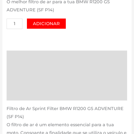
O melhor filtro de ar para a tua BMW R1200 GS
ADVENTURE (SF P14)
Quantidade
ADICIONAR
de
BMW
R1200
GS
Descrição
ADVENTURE
Informação adicional
(SF
P14)
Avaliações (0)
|
Estimativa Entrega
1200
cm3
Filtro de Ar Sprint Filter BMW R1200 GS ADVENTURE
-
(SF P14)
PM142P14
O filtro de ar é um elemento essencial para a tua
de
moto. Consoante a finalidade que se utiliza o veículo e