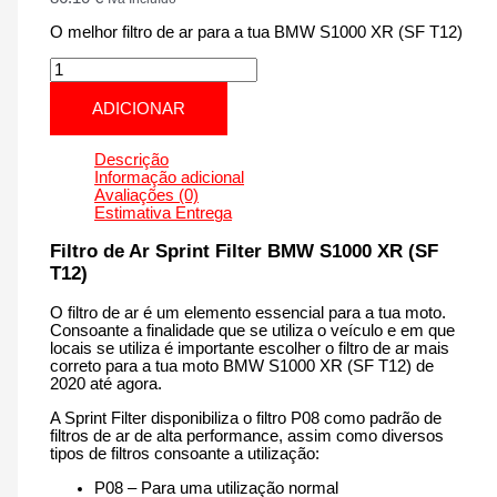
O melhor filtro de ar para a tua BMW S1000 XR (SF T12)
Quantidade
de
BMW
ADICIONAR
S1000
XR
(SF
Descrição
T12)
Informação adicional
|
Avaliações (0)
1000
Estimativa Entrega
cm3
-
Filtro de Ar Sprint Filter BMW S1000 XR (SF
PM171T12
T12)
de
2020
O filtro de ar é um elemento essencial para a tua moto.
até
Consoante a finalidade que se utiliza o veículo e em que
agora
locais se utiliza é importante escolher o filtro de ar mais
correto para a tua moto BMW S1000 XR (SF T12) de
2020 até agora.
A Sprint Filter disponibiliza o filtro P08 como padrão de
filtros de ar de alta performance, assim como diversos
tipos de filtros consoante a utilização:
P08 – Para uma utilização normal