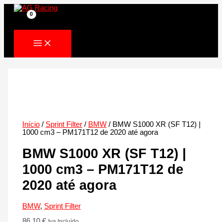
Skip
to
content
Início
/
Sprint Filter
/
BMW
/ BMW S1000 XR (SF T12) |
1000 cm3 – PM171T12 de 2020 até agora
BMW S1000 XR (SF T12) |
1000 cm3 – PM171T12 de
2020 até agora
BMW
,
Sprint Filter
86.10
€
Iva Incluído