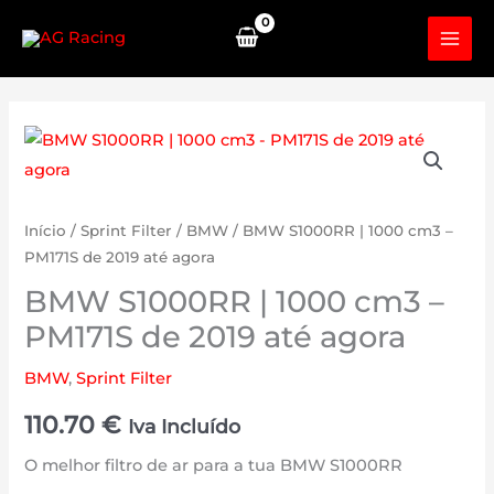
Skip
to
content
Início
/
Sprint Filter
/
BMW
/ BMW S1000RR | 1000 cm3 –
PM171S de 2019 até agora
BMW S1000RR | 1000 cm3 –
PM171S de 2019 até agora
BMW
,
Sprint Filter
110.70
€
Iva Incluído
O melhor filtro de ar para a tua BMW S1000RR