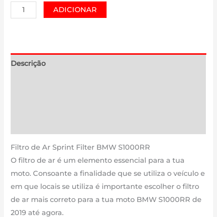
Quantidade
ADICIONAR
de
BMW
S1000RR
|
Descrição
1000
Informação adicional
cm3
-
Avaliações (0)
PM171S
Estimativa Entrega
de
2019
Filtro de Ar Sprint Filter BMW S1000RR
até
O filtro de ar é um elemento essencial para a tua
agora
moto. Consoante a finalidade que se utiliza o veículo e
em que locais se utiliza é importante escolher o filtro
de ar mais correto para a tua moto BMW S1000RR de
2019 até agora.