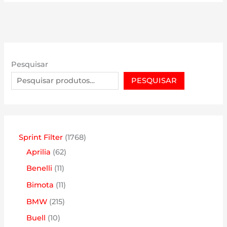
Pesquisar
PESQUISAR
1
Sprint Filter
1768
6
7
Aprilia
62
2
6
1
Benelli
11
p
8
1
1
Bimota
11
r
p
p
1
2
BMW
215
o
r
r
p
1
1
Buell
10
d
o
o