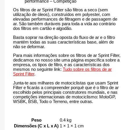
performance – Competição
Os filtros de ar Sprint Filter são filtros a seco (sem
utilização de óleos), construídos em polyester, com
elevadas performances de filtragem e de passagem de
ar. São também duráveis para toda a vida ao contrário
dos filtros em cartão e algodão.
Basta soprar na direção oposta do fluxo de ar e o filtro
mantém todas as suas características base, além de
não se deformar.
Para mais informações sobre os filtros de ar Sprint Filter,
dedicamos no nosso site uma página específica sobre a
empresa, os tipos de filtro, e as características dos
mesmos no seguinte link:
Tudo sobre os filtros de ar
Sprint Filter
.
Junta-te aos milhares de motociclistas que usam Sprint
Filter e ficarás a compreender porquê que é o filtro de ar
escolhido pelos principais construtores mundiais, e nas
competições internacionais de motociclismo: MotoGP,
WSBK, BSB, Todo o Terreno, entre outras.
Peso
0.4 kg
Dimensões (C x L x A)
1 × 1 × 1 cm