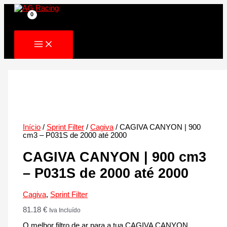
Skip
to
content
Início
/
Sprint Filter
/
Cagiva
/ CAGIVA CANYON | 900
cm3 – P031S de 2000 até 2000
CAGIVA CANYON | 900 cm3
– P031S de 2000 até 2000
Cagiva
,
Sprint Filter
81.18
€
Iva Incluído
O melhor filtro de ar para a tua CAGIVA CANYON