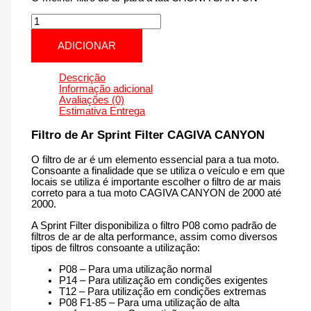
Quantidade
de
CAGIVA
ADICIONAR
CANYON
|
900
Descrição
cm3
Informação adicional
-
Avaliações (0)
P031S
Estimativa Entrega
de
2000
Filtro de Ar Sprint Filter CAGIVA CANYON
até
2000
O filtro de ar é um elemento essencial para a tua moto.
Consoante a finalidade que se utiliza o veículo e em que
locais se utiliza é importante escolher o filtro de ar mais
correto para a tua moto CAGIVA CANYON de 2000 até
2000.
A Sprint Filter disponibiliza o filtro P08 como padrão de
filtros de ar de alta performance, assim como diversos
tipos de filtros consoante a utilização:
P08 – Para uma utilização normal
P14 – Para utilização em condições exigentes
T12 – Para utilização em condições extremas
P08 F1-85 – Para uma utilização de alta