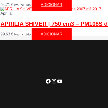
94.71
€
ADICIONAR
Iva Incluído
Aprilia
APRILIA SHIVER | 750 cm3 – PM108S de
99.63
€
ADICIONAR
Iva Incluído
Facebook
Instagram
YouTube