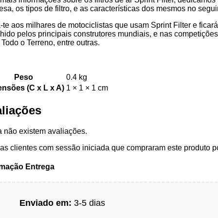
sa, os tipos de filtro, e as características dos mesmos no segui
-te aos milhares de motociclistas que usam Sprint Filter e ficar
hido pelos principais construtores mundiais, e nas competiçõ
Todo o Terreno, entre outras.
Peso
0.4 kg
nsões (C x L x A)
1 × 1 × 1 cm
liações
 não existem avaliações.
s clientes com sessão iniciada que compraram este produto p
rmação Entrega
Enviado em:
3-5 dias