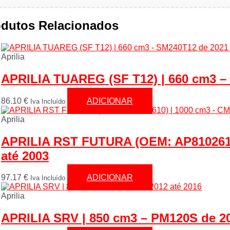
odutos Relacionados
Aprilia
APRILIA TUAREG (SF T12) | 660 cm3 –
86.10
€
ADICIONAR
Iva Incluído
Aprilia
APRILIA RST FUTURA (OEM: AP8102610
até 2003
97.17
€
ADICIONAR
Iva Incluído
Aprilia
APRILIA SRV | 850 cm3 – PM120S de 20