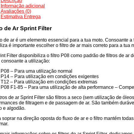
Descrição
Informação adicional
CE)
Avaliações (0)
Estimativa Entrega
CE
ro de Ar Sprint Filter
tro de ar é um elemento essencial para a tua moto. Consoante a f
iliza é importante escolher o filtro de ar mais correto para a tua 
int Filter disponibiliza o filtro P08 como padrão de filtros de a
os consoante a utilização:
30T12
P08 – Para uma utilização normal
P14 – Para utilização em condições exigentes
T12 – Para utilização em condições extremas
P08 F1-85 – Para uma utilização de alta performance – Compe
ltros de ar Sprint Filter são filtros a seco (sem utilização de ól
rmances de filtragem e de passagem de ar. São também duráveis 
o e algodão.
 soprar na direção oposta do fluxo de ar e o filtro mantém toda
mar.
mais informações sobre os filtros de ar Sprint Filter, dedicamo