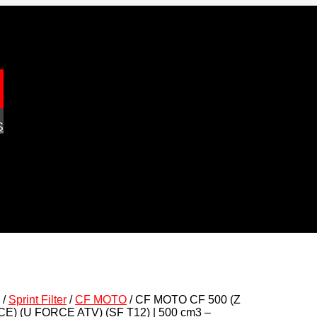
S
/
Sprint Filter
/
CF MOTO
/ CF MOTO CF 500 (Z
E) (U FORCE ATV) (SF T12) | 500 cm3 –