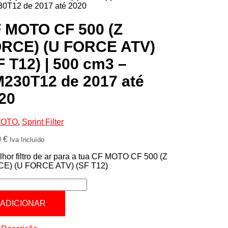
0T12 de 2017 até 2020
 MOTO CF 500 (Z
RCE) (U FORCE ATV)
F T12) | 500 cm3 –
230T12 de 2017 até
20
MOTO
,
Sprint Filter
0
€
Iva Incluído
hor filtro de ar para a tua CF MOTO CF 500 (Z
E) (U FORCE ATV) (SF T12)
tidade
ADICIONAR
O