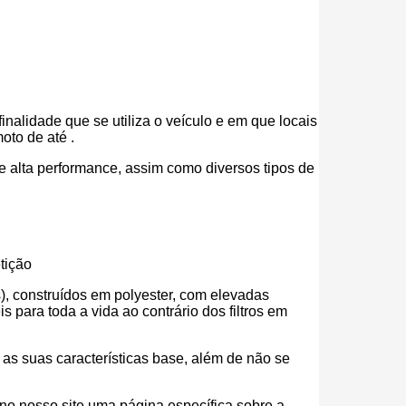
inalidade que se utiliza o veículo e em que locais
moto de até .
r de alta performance, assim como diversos tipos de
tição
eos), construídos em polyester, com elevadas
para toda a vida ao contrário dos filtros em
s as suas características base, além de não se
s no nosso site uma página específica sobre a