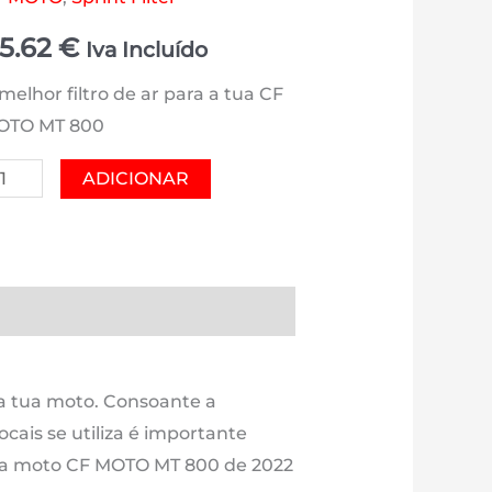
15.62
€
Iva Incluído
melhor filtro de ar para a tua CF
OTO MT 800
antidade
ADICIONAR
e
F
OTO
T
es (0)
Estimativa Entrega
00
00
 a tua moto. Consoante a
m3
ocais se utiliza é importante
a tua moto CF MOTO MT 800 de 2022