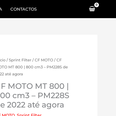
A
CONTACTOS
ício
/
Sprint Filter
/
CF MOTO
/ CF
TO MT 800 | 800 cm3 – PM228S de
22 até agora
F MOTO MT 800 |
00 cm3 – PM228S
e 2022 até agora
F MOTO
,
Sprint Filter