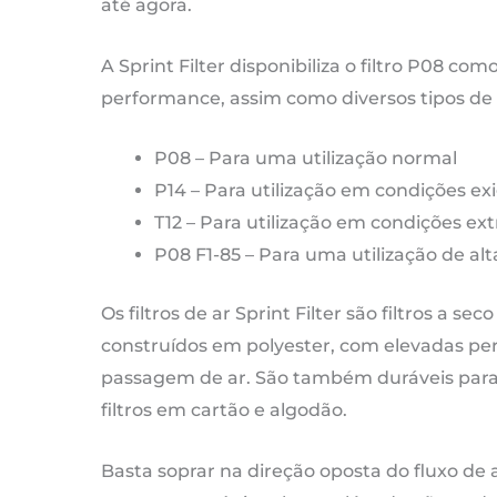
P
até agora.
d
20
A Sprint Filter disponibiliza o filtro P08 com
at
performance, assim como diversos tipos de fi
ag
P08 – Para uma utilização normal
P14 – Para utilização em condições ex
T12 – Para utilização em condições ex
P08 F1-85 – Para uma utilização de a
Os filtros de ar Sprint Filter são filtros a sec
construídos em polyester, com elevadas pe
passagem de ar. São também duráveis para 
filtros em cartão e algodão.
Basta soprar na direção oposta do fluxo de 