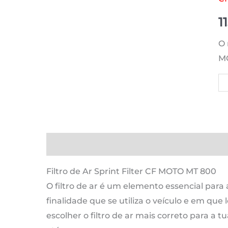
1
O 
M
Qu
d
C
M
M
Descrição
Informação adicional
Avaliaçõ
8
|
Filtro de Ar Sprint Filter CF MOTO MT 800
8
O filtro de ar é um elemento essencial para
c
finalidade que se utiliza o veículo e em que l
-
escolher o filtro de ar mais correto para 