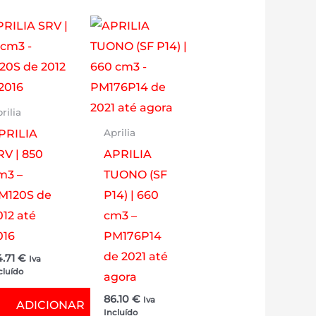
rilia
PRILIA
Aprilia
RV | 850
APRILIA
m3 –
TUONO (SF
M120S de
P14) | 660
012 até
cm3 –
016
PM176P14
de 2021 até
4.71
€
Iva
cluído
agora
86.10
€
Iva
ADICIONAR
Incluído