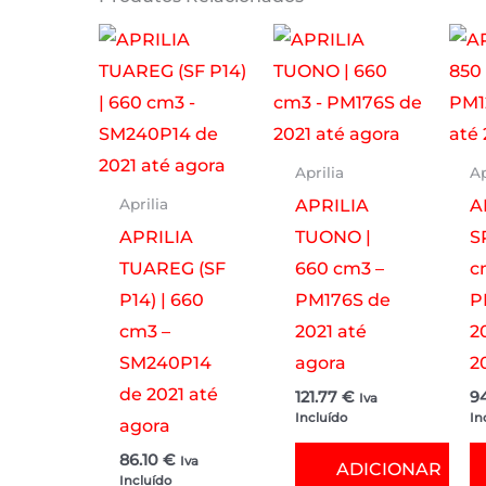
Aprilia
Ap
APRILIA
A
Aprilia
APRILIA
TUONO |
S
TUAREG (SF
660 cm3 –
c
P14) | 660
PM176S de
P
cm3 –
2021 até
2
SM240P14
agora
2
de 2021 até
121.77
€
9
Iva
Incluído
In
agora
86.10
€
Iva
ADICIONAR
Incluído