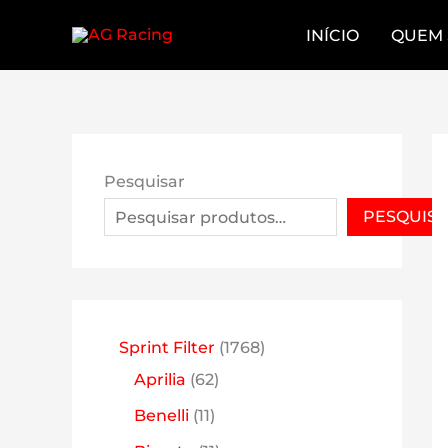
Skip
INÍCIO
QUEM
to
content
Pesquisar
PESQUIS
1
Sprint Filter
1768
6
7
Aprilia
62
2
6
1
Benelli
11
p
8
1