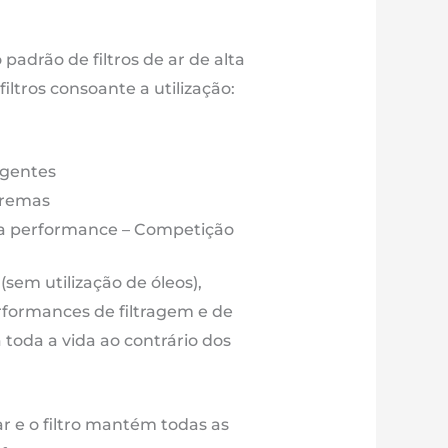
M228S
e
22
o padrão de filtros de ar de alta
é
ltros consoante a utilização:
ora
igentes
tremas
lta performance – Competição
o (sem utilização de óleos),
rformances de filtragem e de
toda a vida ao contrário dos
ar e o filtro mantém todas as