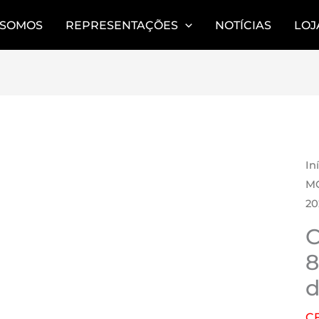
 SOMOS
REPRESENTAÇÕES
NOTÍCIAS
LOJ
AR
In
MO
20
C
8
d
C