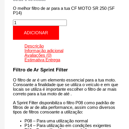
O melhor filtro de ar para a tua CF MOTO SR 250 (SF
P14)
Quantidade
de
CF
ADICIONAR
MOTO
SR
250
Descrição
(SF
Informação adicional
P14)
Avaliações (0)
|
Estimativa Entrega
250
cm3
Filtro de Ar Sprint Filter
-
PM227P14
O filtro de ar é um elemento essencial para a tua moto.
de
Consoante a finalidade que se utiliza o veículo e em que
2020
locais se utiliza é importante escolher o filtro de ar mais
até
correto para a tua moto de até .
agora
A Sprint Filter disponibiliza o filtro P08 como padrão de
filtros de ar de alta performance, assim como diversos
tipos de filtros consoante a utilização:
P08 – Para uma utilização normal
P14 – Para utilização em condições exigentes