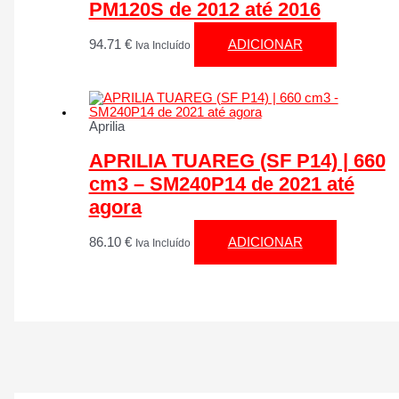
PM120S de 2012 até 2016
94.71
€
ADICIONAR
Iva Incluído
Aprilia
APRILIA TUAREG (SF P14) | 660
cm3 – SM240P14 de 2021 até
agora
86.10
€
ADICIONAR
Iva Incluído