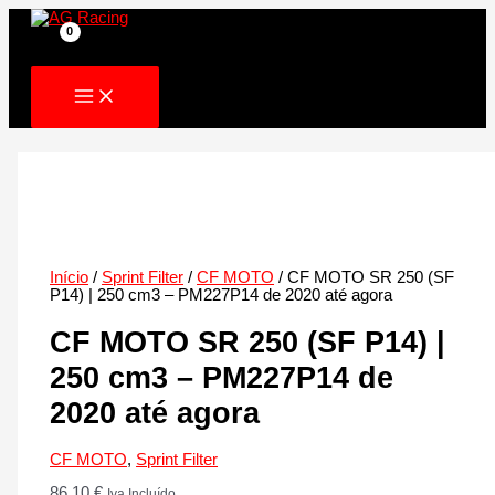
Skip
to
content
Início
/
Sprint Filter
/
CF MOTO
/ CF MOTO SR 250 (SF
P14) | 250 cm3 – PM227P14 de 2020 até agora
CF MOTO SR 250 (SF P14) |
250 cm3 – PM227P14 de
2020 até agora
CF MOTO
,
Sprint Filter
86.10
€
Iva Incluído