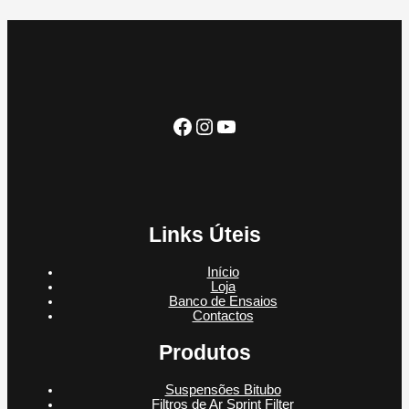
o
s
t
d
u
d
s
o
u
t
u
s
t
o
t
o
o
s
Facebook
Instagram
YouTube
Links Úteis
Início
Loja
Banco de Ensaios
Contactos
Produtos
Suspensões Bitubo
Filtros de Ar Sprint Filter