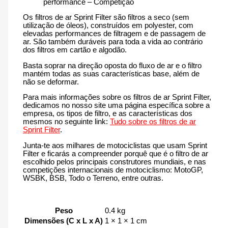
performance – Competição
Os filtros de ar Sprint Filter são filtros a seco (sem
utilização de óleos), construídos em polyester, com
elevadas performances de filtragem e de passagem de
ar. São também duráveis para toda a vida ao contrário
dos filtros em cartão e algodão.
Basta soprar na direção oposta do fluxo de ar e o filtro
mantém todas as suas características base, além de
não se deformar.
Para mais informações sobre os filtros de ar Sprint Filter,
dedicamos no nosso site uma página específica sobre a
empresa, os tipos de filtro, e as características dos
mesmos no seguinte link:
Tudo sobre os filtros de ar
Sprint Filter
.
Junta-te aos milhares de motociclistas que usam Sprint
Filter e ficarás a compreender porquê que é o filtro de ar
escolhido pelos principais construtores mundiais, e nas
competições internacionais de motociclismo: MotoGP,
WSBK, BSB, Todo o Terreno, entre outras.
Peso
0.4 kg
Dimensões (C x L x A)
1 × 1 × 1 cm