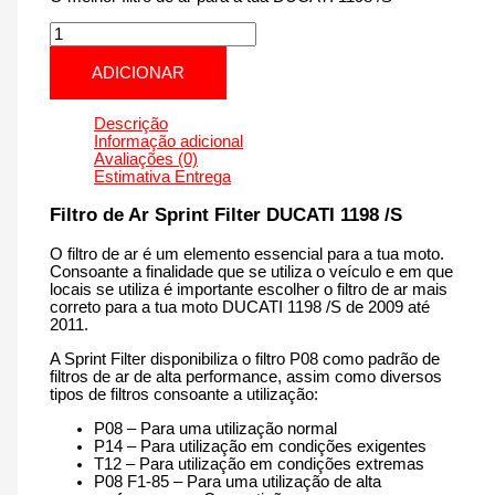
Quantidade
de
DUCATI
ADICIONAR
1198
/S
|
Descrição
1198
Informação adicional
cm3
Avaliações (0)
-
Estimativa Entrega
CM13S
de
Filtro de Ar Sprint Filter DUCATI 1198 /S
2009
até
O filtro de ar é um elemento essencial para a tua moto.
2011
Consoante a finalidade que se utiliza o veículo e em que
locais se utiliza é importante escolher o filtro de ar mais
correto para a tua moto DUCATI 1198 /S de 2009 até
2011.
A Sprint Filter disponibiliza o filtro P08 como padrão de
filtros de ar de alta performance, assim como diversos
tipos de filtros consoante a utilização:
P08 – Para uma utilização normal
P14 – Para utilização em condições exigentes
T12 – Para utilização em condições extremas
P08 F1-85 – Para uma utilização de alta