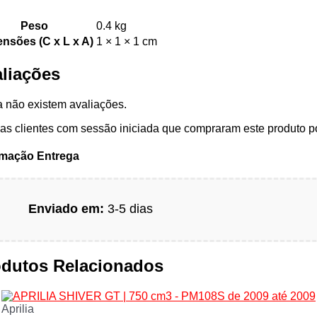
Peso
0.4 kg
nsões (C x L x A)
1 × 1 × 1 cm
liações
 não existem avaliações.
s clientes com sessão iniciada que compraram este produto p
rmação Entrega
Enviado em:
3-5 dias
odutos Relacionados
Aprilia