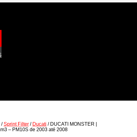
S
/
Sprint Filter
/
Ducati
/ DUCATI MONSTER |
cm3 – PM10S de 2003 até 2008