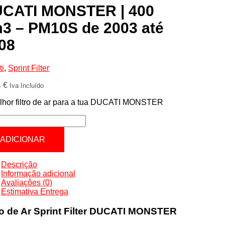
CATI MONSTER | 400
3 – PM10S de 2003 até
08
ti
,
Sprint Filter
4
€
Iva Incluído
lhor filtro de ar para a tua DUCATI MONSTER
tidade
ATI
ADICIONAR
STER
Descrição
Informação adicional
Avaliações (0)
0S
Estimativa Entrega
tro de Ar Sprint Filter DUCATI MONSTER