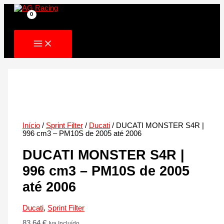
Skip
to
content
Início
/
Sprint Filter
/
Ducati
/ DUCATI MONSTER S4R |
996 cm3 – PM10S de 2005 até 2006
DUCATI MONSTER S4R |
996 cm3 – PM10S de 2005
até 2006
Ducati
,
Sprint Filter
83.64
€
Iva Incluído