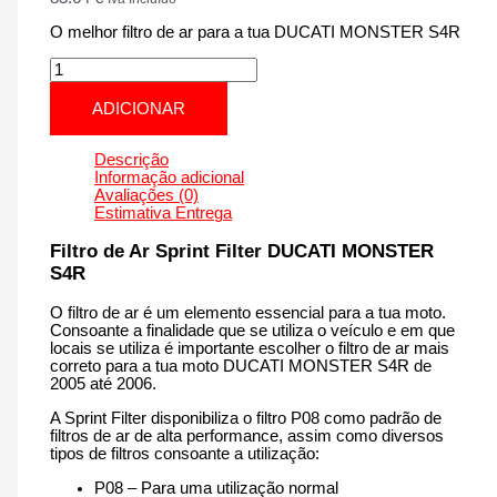
O melhor filtro de ar para a tua DUCATI MONSTER S4R
Quantidade
de
DUCATI
ADICIONAR
MONSTER
S4R
|
Descrição
996
Informação adicional
cm3
Avaliações (0)
-
Estimativa Entrega
PM10S
de
Filtro de Ar Sprint Filter DUCATI MONSTER
2005
S4R
até
2006
O filtro de ar é um elemento essencial para a tua moto.
Consoante a finalidade que se utiliza o veículo e em que
locais se utiliza é importante escolher o filtro de ar mais
correto para a tua moto DUCATI MONSTER S4R de
2005 até 2006.
A Sprint Filter disponibiliza o filtro P08 como padrão de
filtros de ar de alta performance, assim como diversos
tipos de filtros consoante a utilização:
P08 – Para uma utilização normal