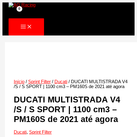
Skip
to
content
Início
/
Sprint Filter
/
Ducati
/ DUCATI MULTISTRADA V4
/S / S SPORT | 1100 cm3 – PM160S de 2021 até agora
DUCATI MULTISTRADA V4
/S / S SPORT | 1100 cm3 –
PM160S de 2021 até agora
Ducati
,
Sprint Filter