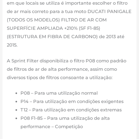
em que locais se utiliza é importante escolher o filtro
(ESTRUTURA
de ar mais correto para a tua moto DUCATI PANIGALE
EM
(TODOS OS MODELOS) FILTRO DE AR COM
FIBRA
SUPERFÍCIE AMPLIADA +210% (SF F1-85)
DE
(ESTRUTURA EM FIBRA DE CARBONO) de 2013 até
CARBONO)
2015.
|
899
A Sprint Filter disponibiliza o filtro P08 como padrão
cm3
de filtros de ar de alta performance, assim como
-
diversos tipos de filtros consoante a utilização:
R127S
F1-
P08 – Para uma utilização normal
85-
P14 – Para utilização em condições exigentes
SBK
T12 – Para utilização em condições extremas
de
P08 F1-85 – Para uma utilização de alta
2013
performance – Competição
até