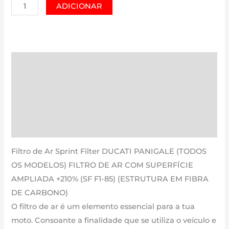
Quantidade
ADICIONAR
de
DUCATI
PANIGALE
(TODOS
Descrição
OS
Informação adicional
MODELOS)
FILTRO
Avaliações (0)
DE
Estimativa Entrega
AR
COM
Filtro de Ar Sprint Filter DUCATI PANIGALE (TODOS
SUPERFÍCIE
OS MODELOS) FILTRO DE AR COM SUPERFÍCIE
AMPLIADA
AMPLIADA +210% (SF F1-85) (ESTRUTURA EM FIBRA
+210%
DE CARBONO)
(SF
O filtro de ar é um elemento essencial para a tua
F1-
moto. Consoante a finalidade que se utiliza o veículo e
85)