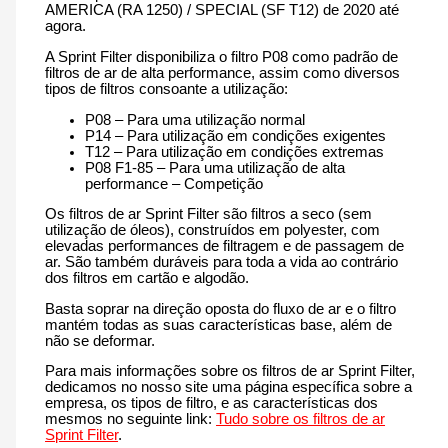
AMERICA (RA 1250) / SPECIAL (SF T12) de 2020 até
2020
agora.
até
agora
A Sprint Filter disponibiliza o filtro P08 como padrão de
filtros de ar de alta performance, assim como diversos
tipos de filtros consoante a utilização:
P08 – Para uma utilização normal
P14 – Para utilização em condições exigentes
T12 – Para utilização em condições extremas
P08 F1-85 – Para uma utilização de alta
performance – Competição
Os filtros de ar Sprint Filter são filtros a seco (sem
utilização de óleos), construídos em polyester, com
elevadas performances de filtragem e de passagem de
ar. São também duráveis para toda a vida ao contrário
dos filtros em cartão e algodão.
Basta soprar na direção oposta do fluxo de ar e o filtro
mantém todas as suas características base, além de
não se deformar.
Para mais informações sobre os filtros de ar Sprint Filter,
dedicamos no nosso site uma página específica sobre a
empresa, os tipos de filtro, e as características dos
mesmos no seguinte link:
Tudo sobre os filtros de ar
Sprint Filter
.