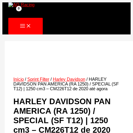
Skip
to
content
Início
/
Sprint Filter
/
Harley Davidson
/ HARLEY
DAVIDSON PAN AMERICA (RA 1250) / SPECIAL (SF
T12) | 1250 cm3 – CM226T12 de 2020 até agora
HARLEY DAVIDSON PAN
AMERICA (RA 1250) /
SPECIAL (SF T12) | 1250
cm3 – CM226T12 de 2020