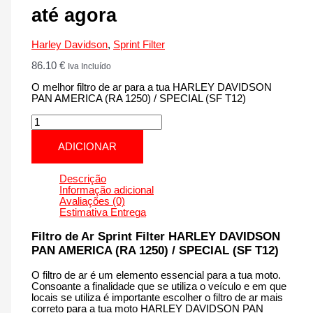
até agora
Harley Davidson
,
Sprint Filter
86.10
€
Iva Incluído
O melhor filtro de ar para a tua HARLEY DAVIDSON
PAN AMERICA (RA 1250) / SPECIAL (SF T12)
Quantidade
de
HARLEY
ADICIONAR
DAVIDSON
PAN
AMERICA
Descrição
(RA
Informação adicional
1250)
Avaliações (0)
/
Estimativa Entrega
SPECIAL
(SF
Filtro de Ar Sprint Filter HARLEY DAVIDSON
T12)
PAN AMERICA (RA 1250) / SPECIAL (SF T12)
|
1250
O filtro de ar é um elemento essencial para a tua moto.
cm3
Consoante a finalidade que se utiliza o veículo e em que
-
locais se utiliza é importante escolher o filtro de ar mais
CM226T12
correto para a tua moto HARLEY DAVIDSON PAN
de