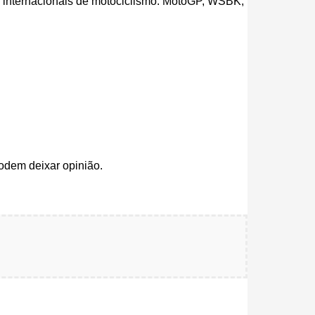
es internacionais de motociclismo: MotoGP, WSBK,
odem deixar opinião.