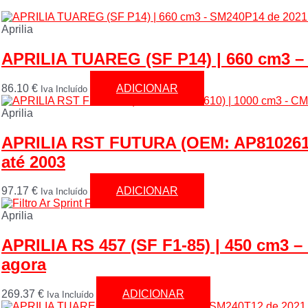
Aprilia
APRILIA TUAREG (SF P14) | 660 cm3 –
86.10
€
ADICIONAR
Iva Incluído
Aprilia
APRILIA RST FUTURA (OEM: AP8102610
até 2003
97.17
€
ADICIONAR
Iva Incluído
Aprilia
APRILIA RS 457 (SF F1-85) | 450 cm3 –
agora
269.37
€
ADICIONAR
Iva Incluído