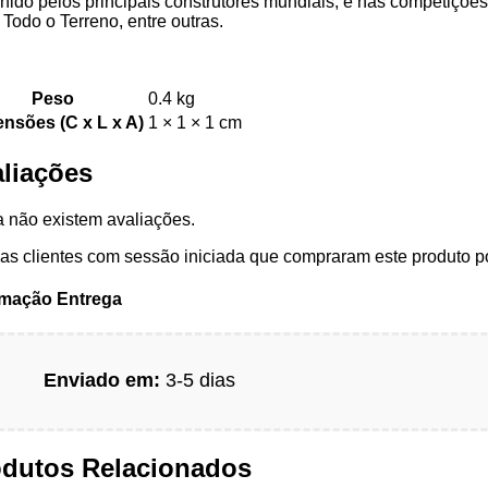
hido pelos principais construtores mundiais, e nas competiçõ
Todo o Terreno, entre outras.
Peso
0.4 kg
nsões (C x L x A)
1 × 1 × 1 cm
liações
 não existem avaliações.
s clientes com sessão iniciada que compraram este produto p
rmação Entrega
Enviado em:
3-5 dias
odutos Relacionados