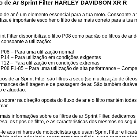
0S
tro de Ar Sprint Filter HARLEY DAVIDSON XR R
tro de ar é um elemento essencial para a tua moto. Consoante a f
iliza é importante escolher o filtro de ar mais correto para 
.
int Filter disponibiliza o filtro P08 como padrão de filtros de a
os consoante a utilização:
P08 – Para uma utilização normal
P14 – Para utilização em condições exigentes
T12 – Para utilização em condições extremas
P08 F1-85 – Para uma utilização de alta performance – Compe
ltros de ar Sprint Filter são filtros a seco (sem utilização de ól
rmances de filtragem e de passagem de ar. São também duráveis 
o e algodão.
 soprar na direção oposta do fluxo de ar e o filtro mantém toda
mar.
mais informações sobre os filtros de ar Sprint Filter, dedicamo
sa, os tipos de filtro, e as características dos mesmos no segui
-te aos milhares de motociclistas que usam Sprint Filter e ficar