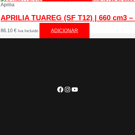
Aprilia
APRILIA TUAREG (SF T12) | 660 cm3 –
86.10
€
ADICIONAR
Iva Incluído
Facebook
Instagram
YouTube