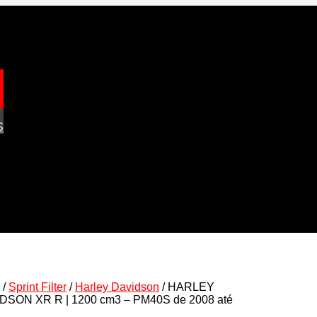
S
/
Sprint Filter
/
Harley Davidson
/ HARLEY
DSON XR R | 1200 cm3 – PM40S de 2008 até