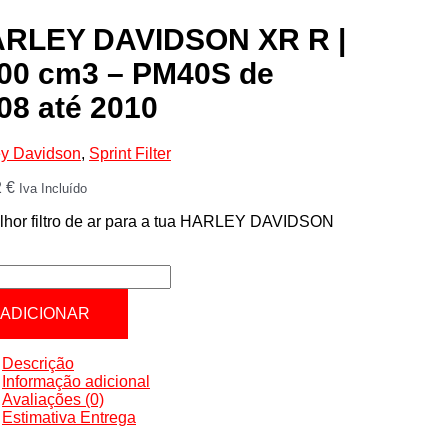
RLEY DAVIDSON XR R |
00 cm3 – PM40S de
08 até 2010
ey Davidson
,
Sprint Filter
2
€
Iva Incluído
lhor filtro de ar para a tua HARLEY DAVIDSON
R
tidade
LEY
ADICIONAR
IDSON
Descrição
Informação adicional
Avaliações (0)
Estimativa Entrega