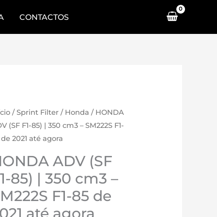
A
CONTACTOS
ício
/
Sprint Filter
/
Honda
/ HONDA
V (SF F1-85) | 350 cm3 – SM222S F1-
 de 2021 até agora
HONDA ADV (SF
1-85) | 350 cm3 –
M222S F1-85 de
021 até agora