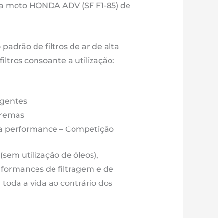
m3
 tua moto HONDA ADV (SF F1-85) de
M222S
-
o padrão de filtros de ar de alta
ltros consoante a utilização:
e
21
igentes
é
tremas
ora
lta performance – Competição
o (sem utilização de óleos),
rformances de filtragem e de
toda a vida ao contrário dos