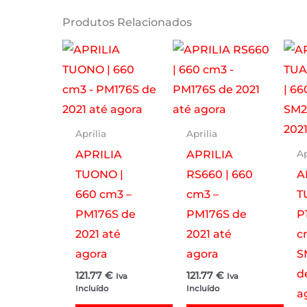
Produtos Relacionados
Aprilia
Aprilia
APRILIA
APRILIA
Ap
TUONO |
RS660 | 660
A
660 cm3 –
cm3 –
T
PM176S de
PM176S de
P
2021 até
2021 até
c
agora
agora
S
d
121.77
€
121.77
€
Iva
Iva
Incluído
Incluído
a