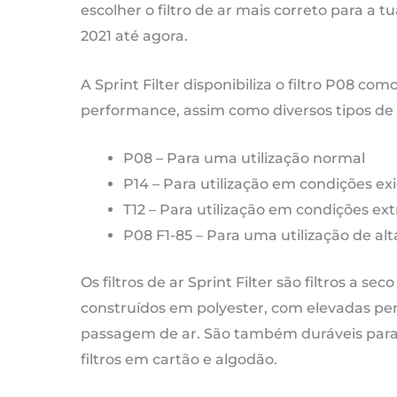
c
escolher o filtro de ar mais correto para a
-
2021 até agora.
S
F1
A Sprint Filter disponibiliza o filtro P08 com
85
performance, assim como diversos tipos de fi
d
P08 – Para uma utilização normal
20
P14 – Para utilização em condições ex
at
T12 – Para utilização em condições ex
ag
P08 F1-85 – Para uma utilização de a
Os filtros de ar Sprint Filter são filtros a sec
construídos em polyester, com elevadas pe
passagem de ar. São também duráveis para 
filtros em cartão e algodão.