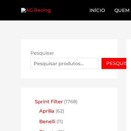
Skip
INÍCIO
QUEM
to
content
Pesquisar
PESQUIS
1
Sprint Filter
1768
6
7
Aprilia
62
2
6
1
Benelli
11
p
8
1