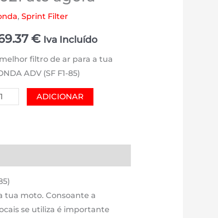
onda
,
Sprint Filter
69.37
€
Iva Incluído
melhor filtro de ar para a tua
NDA ADV (SF F1-85)
antidade
ADICIONAR
e
ONDA
DV
F
es (0)
Estimativa Entrega
-
)
85)
 a tua moto. Consoante a
0
ocais se utiliza é importante