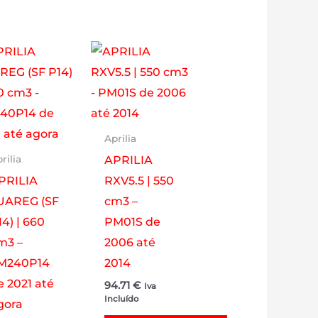
Aprilia
APRILIA
rilia
PRILIA
RXV5.5 | 550
UAREG (SF
cm3 –
14) | 660
PM01S de
m3 –
2006 até
M240P14
2014
e 2021 até
94.71
€
Iva
Incluído
gora