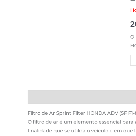
H
2
O 
HO
Qu
d
H
A
(S
Descrição
Informação adicional
Avaliaçõ
F1
85
Filtro de Ar Sprint Filter HONDA ADV (SF F1-
|
O filtro de ar é um elemento essencial para
35
finalidade que se utiliza o veículo e em que l