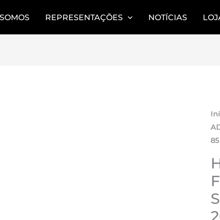
 SOMOS
REPRESENTAÇÕES
NOTÍCIAS
LOJ
AR
In
AD
85
F
S
2