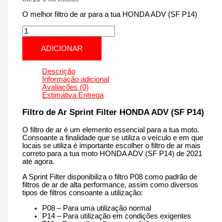
O melhor filtro de ar para a tua HONDA ADV (SF P14)
Quantidade
de
HONDA
ADICIONAR
ADV
(SF
P14)
Descrição
|
Informação adicional
350
Avaliações (0)
cm3
Estimativa Entrega
-
SM222P14
Filtro de Ar Sprint Filter HONDA ADV (SF P14)
de
2021
O filtro de ar é um elemento essencial para a tua moto.
até
Consoante a finalidade que se utiliza o veículo e em que
agora
locais se utiliza é importante escolher o filtro de ar mais
correto para a tua moto HONDA ADV (SF P14) de 2021
até agora.
A Sprint Filter disponibiliza o filtro P08 como padrão de
filtros de ar de alta performance, assim como diversos
tipos de filtros consoante a utilização:
P08 – Para uma utilização normal
P14 – Para utilização em condições exigentes