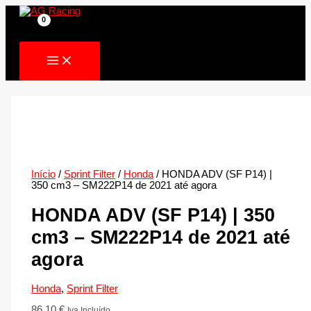
Skip
to
content
Início
/
Sprint Filter
/
Honda
/ HONDA ADV (SF P14) |
350 cm3 – SM222P14 de 2021 até agora
HONDA ADV (SF P14) | 350
cm3 – SM222P14 de 2021 até
agora
Honda
,
Sprint Filter
86.10
€
Iva Incluído