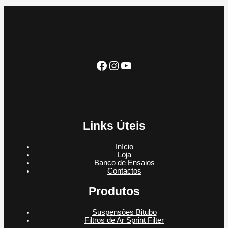
d
u
d
s
o
u
t
u
s
t
o
t
o
o
s
Facebook
Instagram
YouTube
Links Úteis
Início
Loja
Banco de Ensaios
Contactos
Produtos
Suspensões Bitubo
Filtros de Ar Sprint Filter