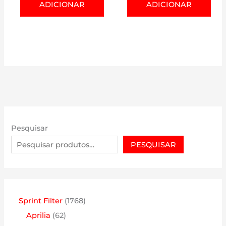
ADICIONAR
ADICIONAR
Pesquisar
PESQUISAR
1
Sprint Filter
1768
6
7
Aprilia
62