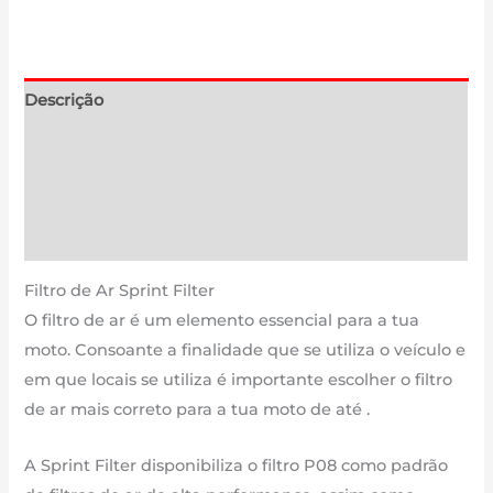
de
HONDA
CB
125
Descrição
R
Informação adicional
(SF
T12)
Avaliações (0)
|
Estimativa Entrega
125
cm3
Filtro de Ar Sprint Filter
-
O filtro de ar é um elemento essencial para a tua
SM219T12
moto. Consoante a finalidade que se utiliza o veículo e
de
em que locais se utiliza é importante escolher o filtro
2018
de ar mais correto para a tua moto de até .
até
agora
A Sprint Filter disponibiliza o filtro P08 como padrão