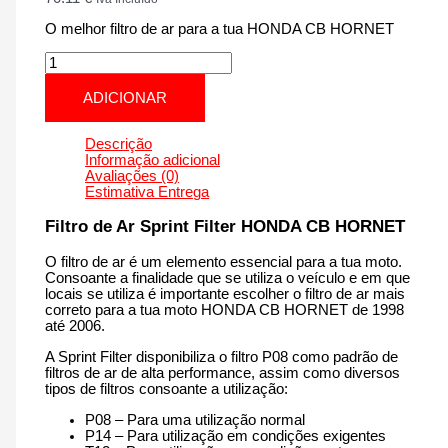
O melhor filtro de ar para a tua HONDA CB HORNET
Quantidade
de
HONDA
ADICIONAR
CB
HORNET
|
Descrição
600
Informação adicional
cm3
Avaliações (0)
-
Estimativa Entrega
CM14S
de
Filtro de Ar Sprint Filter HONDA CB HORNET
1998
até
O filtro de ar é um elemento essencial para a tua moto.
2006
Consoante a finalidade que se utiliza o veículo e em que
locais se utiliza é importante escolher o filtro de ar mais
correto para a tua moto HONDA CB HORNET de 1998
até 2006.
A Sprint Filter disponibiliza o filtro P08 como padrão de
filtros de ar de alta performance, assim como diversos
tipos de filtros consoante a utilização:
P08 – Para uma utilização normal
P14 – Para utilização em condições exigentes