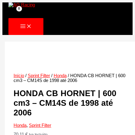
Skip
to
content
Início
/
Sprint Filter
/
Honda
/ HONDA CB HORNET | 600
cm3 – CM14S de 1998 até 2006
HONDA CB HORNET | 600
cm3 – CM14S de 1998 até
2006
Honda
,
Sprint Filter
70.11
€
Iva Incluído