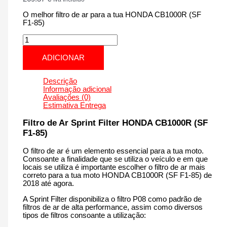
O melhor filtro de ar para a tua HONDA CB1000R (SF
F1-85)
Quantidade
de
HONDA
ADICIONAR
CB1000R
(SF
F1-
Descrição
85)
Informação adicional
|
Avaliações (0)
1000
Estimativa Entrega
cm3
-
Filtro de Ar Sprint Filter HONDA CB1000R (SF
PM203S
F1-85)
F1-
85
O filtro de ar é um elemento essencial para a tua moto.
de
Consoante a finalidade que se utiliza o veículo e em que
2018
locais se utiliza é importante escolher o filtro de ar mais
até
correto para a tua moto HONDA CB1000R (SF F1-85) de
agora
2018 até agora.
A Sprint Filter disponibiliza o filtro P08 como padrão de
filtros de ar de alta performance, assim como diversos
tipos de filtros consoante a utilização: