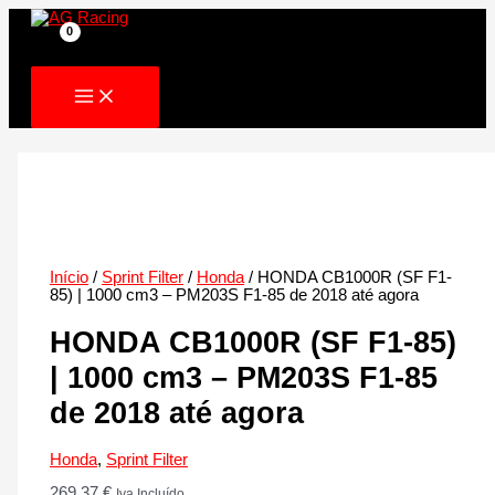
Skip
to
content
Início
/
Sprint Filter
/
Honda
/ HONDA CB1000R (SF F1-
85) | 1000 cm3 – PM203S F1-85 de 2018 até agora
HONDA CB1000R (SF F1-85)
| 1000 cm3 – PM203S F1-85
de 2018 até agora
Honda
,
Sprint Filter
269.37
€
Iva Incluído