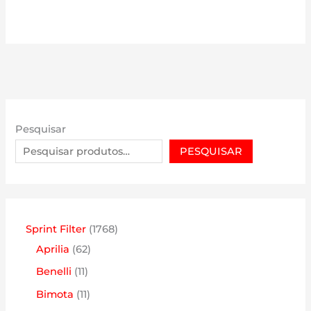
Pesquisar
PESQUISAR
1
Sprint Filter
1768
6
7
Aprilia
62
2
6
1
Benelli
11
p
8
1
1
Bimota
11
r
p