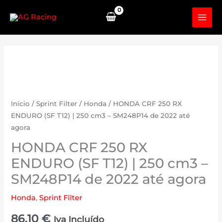
Skip
to
content
Início
/
Sprint Filter
/
Honda
/ HONDA CRF 250 RX
ENDURO (SF T12) | 250 cm3 – SM248P14 de 2022 até
agora
HONDA CRF 250 RX
ENDURO (SF T12) | 250 cm3 –
SM248P14 de 2022 até agora
Honda
,
Sprint Filter
86.10
€
Iva Incluído