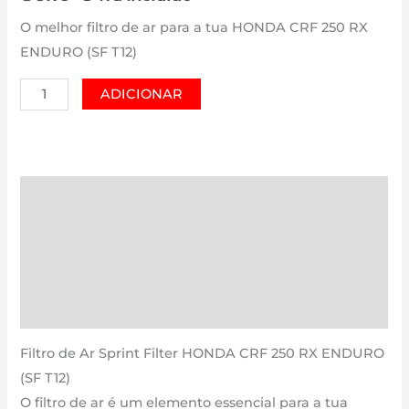
O melhor filtro de ar para a tua HONDA CRF 250 RX
ENDURO (SF T12)
Quantidade
ADICIONAR
de
HONDA
CRF
250
Descrição
RX
Informação adicional
ENDURO
(SF
Avaliações (0)
T12)
Estimativa Entrega
|
250
Filtro de Ar Sprint Filter HONDA CRF 250 RX ENDURO
cm3
(SF T12)
-
O filtro de ar é um elemento essencial para a tua