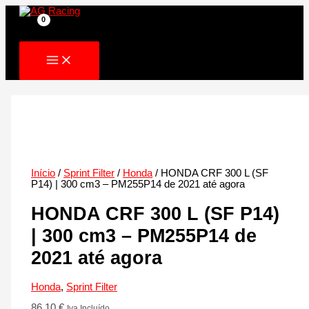
Skip
to
content
Início
/
Sprint Filter
/
Honda
/ HONDA CRF 300 L (SF
P14) | 300 cm3 – PM255P14 de 2021 até agora
HONDA CRF 300 L (SF P14)
| 300 cm3 – PM255P14 de
2021 até agora
Honda
,
Sprint Filter
86.10
€
Iva Incluído