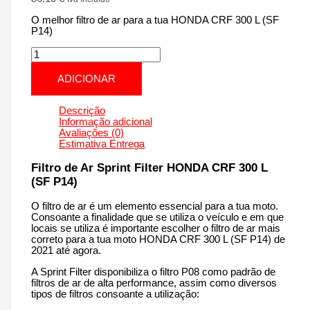
O melhor filtro de ar para a tua HONDA CRF 300 L (SF
P14)
Quantidade
de
HONDA
ADICIONAR
CRF
300
L
Descrição
(SF
Informação adicional
P14)
Avaliações (0)
|
Estimativa Entrega
300
cm3
Filtro de Ar Sprint Filter HONDA CRF 300 L
-
(SF P14)
PM255P14
de
O filtro de ar é um elemento essencial para a tua moto.
2021
Consoante a finalidade que se utiliza o veículo e em que
até
locais se utiliza é importante escolher o filtro de ar mais
agora
correto para a tua moto HONDA CRF 300 L (SF P14) de
2021 até agora.
A Sprint Filter disponibiliza o filtro P08 como padrão de
filtros de ar de alta performance, assim como diversos
tipos de filtros consoante a utilização: