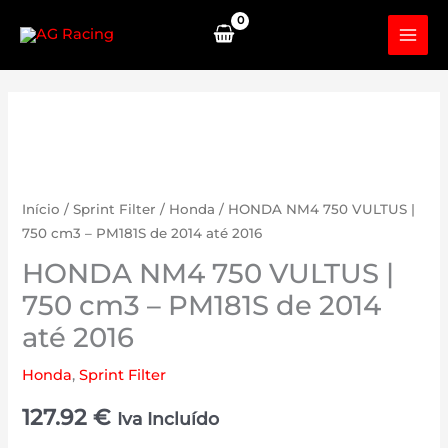
Skip
to
content
Início
/
Sprint Filter
/
Honda
/ HONDA NM4 750 VULTUS |
750 cm3 – PM181S de 2014 até 2016
HONDA NM4 750 VULTUS |
750 cm3 – PM181S de 2014
até 2016
Honda
,
Sprint Filter
127.92
€
Iva Incluído