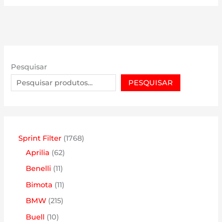
Pesquisar
PESQUISAR
1
Sprint Filter
1768
6
7
Aprilia
62
2
6
1
Benelli
11
p
8
1
1
Bimota
11
r
p
p
1
2
BMW
215
o
r
r
p
1
1
Buell
10