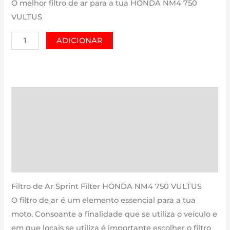
O melhor filtro de ar para a tua HONDA NM4 750
VULTUS
Quantidade
ADICIONAR
de
HONDA
NM4
750
Descrição
VULTUS
Informação adicional
|
750
Avaliações (0)
cm3
Estimativa Entrega
-
PM181S
Filtro de Ar Sprint Filter HONDA NM4 750 VULTUS
de
O filtro de ar é um elemento essencial para a tua
2014
moto. Consoante a finalidade que se utiliza o veículo e
até
em que locais se utiliza é importante escolher o filtro