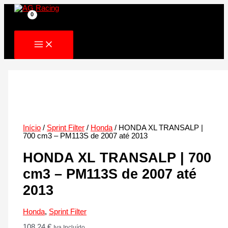
Skip
to
content
Início
/
Sprint Filter
/
Honda
/ HONDA XL TRANSALP |
700 cm3 – PM113S de 2007 até 2013
HONDA XL TRANSALP | 700
cm3 – PM113S de 2007 até
2013
Honda
,
Sprint Filter
108.24
€
Iva Incluído