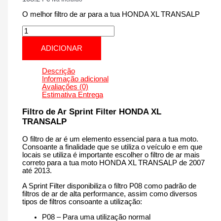
O melhor filtro de ar para a tua HONDA XL TRANSALP
Quantidade
de
HONDA
ADICIONAR
XL
TRANSALP
|
Descrição
700
Informação adicional
cm3
Avaliações (0)
-
Estimativa Entrega
PM113S
de
Filtro de Ar Sprint Filter HONDA XL
2007
TRANSALP
até
2013
O filtro de ar é um elemento essencial para a tua moto.
Consoante a finalidade que se utiliza o veículo e em que
locais se utiliza é importante escolher o filtro de ar mais
correto para a tua moto HONDA XL TRANSALP de 2007
até 2013.
A Sprint Filter disponibiliza o filtro P08 como padrão de
filtros de ar de alta performance, assim como diversos
tipos de filtros consoante a utilização:
P08 – Para uma utilização normal