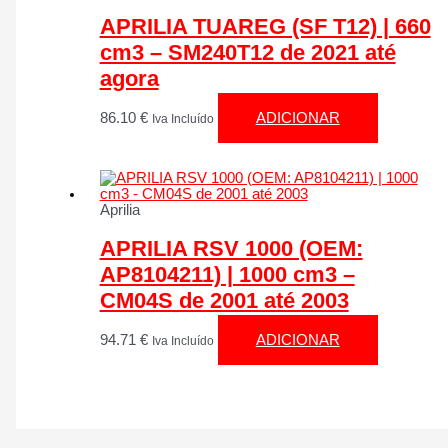
APRILIA TUAREG (SF T12) | 660
cm3 – SM240T12 de 2021 até
agora
86.10
€
ADICIONAR
Iva Incluído
Aprilia
APRILIA RSV 1000 (OEM:
AP8104211) | 1000 cm3 –
CM04S de 2001 até 2003
94.71
€
ADICIONAR
Iva Incluído