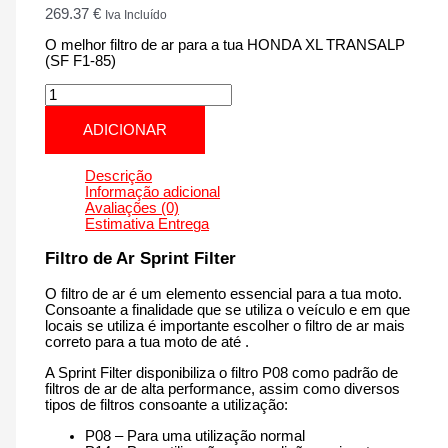
269.37
€
Iva Incluído
O melhor filtro de ar para a tua HONDA XL TRANSALP
(SF F1-85)
Quantidade
de
HONDA
ADICIONAR
XL
TRANSALP
(SF
Descrição
F1-
Informação adicional
85)
Avaliações (0)
|
Estimativa Entrega
750
cm3
Filtro de Ar Sprint Filter
-
SM247S
O filtro de ar é um elemento essencial para a tua moto.
F1-
Consoante a finalidade que se utiliza o veículo e em que
85
locais se utiliza é importante escolher o filtro de ar mais
de
correto para a tua moto de até .
2023
até
A Sprint Filter disponibiliza o filtro P08 como padrão de
agora
filtros de ar de alta performance, assim como diversos
tipos de filtros consoante a utilização:
P08 – Para uma utilização normal