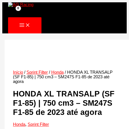
Skip
to
content
Início
/
Sprint Filter
/
Honda
/ HONDA XL TRANSALP
(SF F1-85) | 750 cm3 – SM247S F1-85 de 2023 até
agora
HONDA XL TRANSALP (SF
F1-85) | 750 cm3 – SM247S
F1-85 de 2023 até agora
Honda
,
Sprint Filter