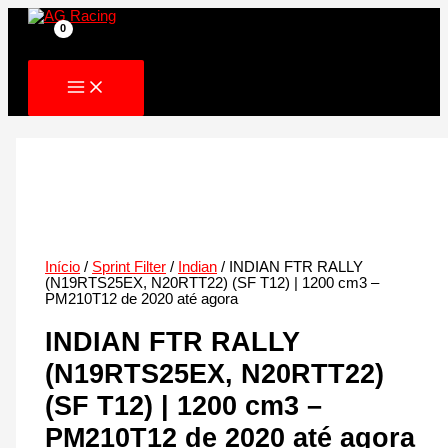
Skip
to
content
Início
/
Sprint Filter
/
Indian
/ INDIAN FTR RALLY
(N19RTS25EX, N20RTT22) (SF T12) | 1200 cm3 –
PM210T12 de 2020 até agora
INDIAN FTR RALLY
(N19RTS25EX, N20RTT22)
(SF T12) | 1200 cm3 –
PM210T12 de 2020 até agora