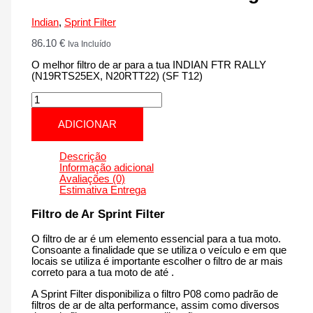
Indian
,
Sprint Filter
86.10
€
Iva Incluído
O melhor filtro de ar para a tua INDIAN FTR RALLY
(N19RTS25EX, N20RTT22) (SF T12)
Quantidade
de
INDIAN
ADICIONAR
FTR
RALLY
(N19RTS25EX,
Descrição
N20RTT22)
Informação adicional
(SF
Avaliações (0)
T12)
Estimativa Entrega
|
1200
Filtro de Ar Sprint Filter
cm3
-
O filtro de ar é um elemento essencial para a tua moto.
PM210T12
Consoante a finalidade que se utiliza o veículo e em que
de
locais se utiliza é importante escolher o filtro de ar mais
2020
correto para a tua moto de até .
até
agora
A Sprint Filter disponibiliza o filtro P08 como padrão de
filtros de ar de alta performance, assim como diversos