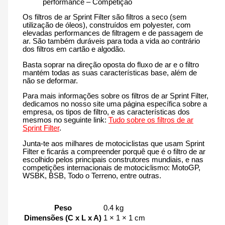
performance – Competição
Os filtros de ar Sprint Filter são filtros a seco (sem
utilização de óleos), construídos em polyester, com
elevadas performances de filtragem e de passagem de
ar. São também duráveis para toda a vida ao contrário
dos filtros em cartão e algodão.
Basta soprar na direção oposta do fluxo de ar e o filtro
mantém todas as suas características base, além de
não se deformar.
Para mais informações sobre os filtros de ar Sprint Filter,
dedicamos no nosso site uma página específica sobre a
empresa, os tipos de filtro, e as características dos
mesmos no seguinte link:
Tudo sobre os filtros de ar
Sprint Filter
.
Junta-te aos milhares de motociclistas que usam Sprint
Filter e ficarás a compreender porquê que é o filtro de ar
escolhido pelos principais construtores mundiais, e nas
competições internacionais de motociclismo: MotoGP,
WSBK, BSB, Todo o Terreno, entre outras.
Peso
0.4 kg
Dimensões (C x L x A)
1 × 1 × 1 cm