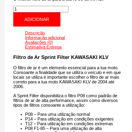
Quantidade
de
KAWASAKI
ADICIONAR
KLV
|
1000
Descrição
cm3
Informação adicional
-
Avaliações (0)
PM114S
Estimativa Entrega
de
2004
Filtro de Ar Sprint Filter KAWASAKI KLV
até
2006
O filtro de ar é um elemento essencial para a tua moto.
Consoante a finalidade que se utiliza o veículo e em que
locais se utiliza é importante escolher o filtro de ar mais
correto para a tua moto KAWASAKI KLV de 2004 até
2006.
A Sprint Filter disponibiliza o filtro P08 como padrão de
filtros de ar de alta performance, assim como diversos
tipos de filtros consoante a utilização:
P08 – Para uma utilização normal
P14 – Para utilização em condições exigentes
T12 – Para utilização em condições extremas
P08 F1-85 – Para uma utilização de alta