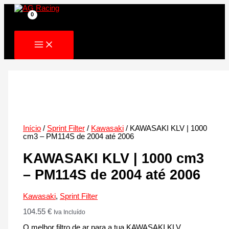
Skip
to
content
Início
/
Sprint Filter
/
Kawasaki
/ KAWASAKI KLV | 1000
cm3 – PM114S de 2004 até 2006
KAWASAKI KLV | 1000 cm3
– PM114S de 2004 até 2006
Kawasaki
,
Sprint Filter
104.55
€
Iva Incluído
O melhor filtro de ar para a tua KAWASAKI KLV