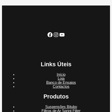
o
s
t
d
u
d
s
o
u
t
u
s
t
o
t
o
o
s
Facebook
Instagram
YouTube
Links Úteis
Início
Loja
Banco de Ensaios
Contactos
Produtos
Suspensões Bitubo
Filtros de Ar Sprint Filter