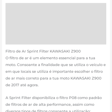
|
Descrição
900
Informação adicional
cm3
-
Avaliações (0)
PM165S
Estimativa Entrega
de
2017
Filtro de Ar Sprint Filter KAWASAKI Z900
até
O filtro de ar é um elemento essencial para a tua
agora
moto. Consoante a finalidade que se utiliza o veículo e
em que locais se utiliza é importante escolher o filtro
de ar mais correto para a tua moto KAWASAKI Z900
de 2017 até agora.
A Sprint Filter disponibiliza o filtro P08 como padrão
de filtros de ar de alta performance, assim como
diversos tipos de filtros consoante a utilização: