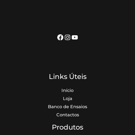
s
o
u
t
u
s
t
o
t
o
o
s
Facebook
Instagram
YouTube
Links Úteis
Início
Loja
Banco de Ensaios
Contactos
Produtos