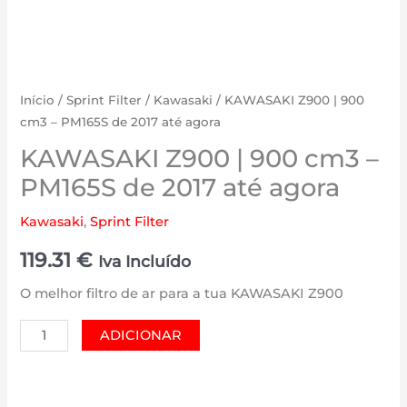
Início
/
Sprint Filter
/
Kawasaki
/ KAWASAKI Z900 | 900
cm3 – PM165S de 2017 até agora
KAWASAKI Z900 | 900 cm3 –
PM165S de 2017 até agora
Kawasaki
,
Sprint Filter
119.31
€
Iva Incluído
O melhor filtro de ar para a tua KAWASAKI Z900
Quantidade
ADICIONAR
de
KAWASAKI
Z900