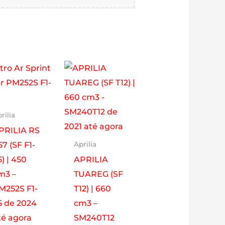
rilia
PRILIA RS
57 (SF F1-
Aprilia
5) | 450
APRILIA
m3 –
TUAREG (SF
M252S F1-
T12) | 660
5 de 2024
cm3 –
té agora
SM240T12