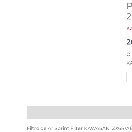
P
2
K
2
O 
KA
Qu
d
K
Z
(S
Descrição
Informação adicional
Avaliaçõ
F1
85
Filtro de Ar Sprint Filter KAWASAKI ZX6R/AB