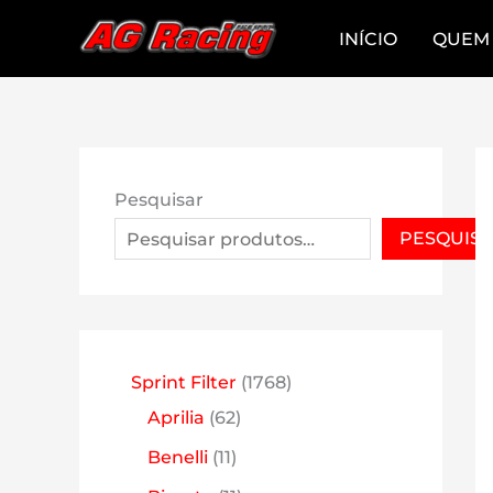
Skip
INÍCIO
QUEM
to
content
Pesquisar
PESQUIS
1
Sprint Filter
1768
6
7
Aprilia
62
2
6
1
Benelli
11
p
8
1