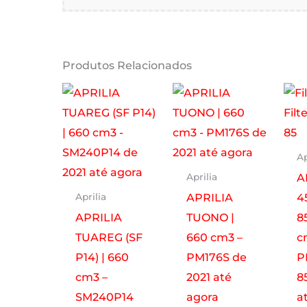
Produtos Relacionados
Ap
A
Aprilia
APRILIA
4
Aprilia
APRILIA
TUONO |
8
TUAREG (SF
660 cm3 –
c
P14) | 660
PM176S de
P
cm3 –
2021 até
8
SM240P14
agora
a