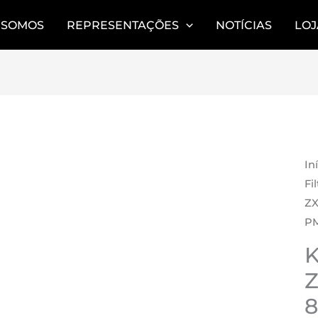
 SOMOS
REPRESENTAÇÕES
NOTÍCIAS
LOJ
AR
In
Fi
ZX
PM
Z
8