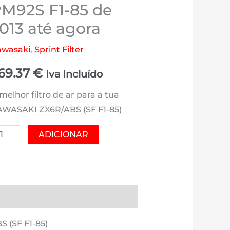
M92S F1-85 de
013 até agora
awasaki
,
Sprint Filter
69.37
€
Iva Incluído
melhor filtro de ar para a tua
WASAKI ZX6R/ABS (SF F1-85)
antidade
ADICIONAR
e
AWASAKI
X6R/ABS
F
es (0)
Estimativa Entrega
-
)
S (SF F1-85)