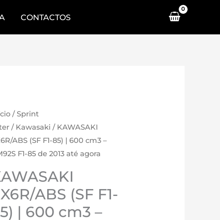
A
CONTACTOS
ício
/
Sprint
lter
/
Kawasaki
/ KAWASAKI
6R/ABS (SF F1-85) | 600 cm3 –
92S F1-85 de 2013 até agora
KAWASAKI
X6R/ABS (SF F1-
5) | 600 cm3 –