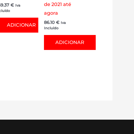
de 2021 até
69.37
€
Iva
cluído
agora
86.10
€
Iva
ADICIONAR
Incluído
ADICIONAR