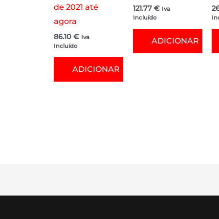
de 2021 até
121.77
€
2
Iva
Incluído
In
agora
86.10
€
Iva
ADICIONAR
Incluído
ADICIONAR