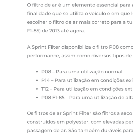
|
O filtro de ar é um elemento essencial para
6
finalidade que se utiliza o veículo e em que l
c
escolher o filtro de ar mais correto para 
-
F1-85) de 2013 até agora.
P
F1
A Sprint Filter disponibiliza o filtro P08 com
85
performance, assim como diversos tipos de fi
d
P08 – Para uma utilização normal
20
P14 – Para utilização em condições ex
at
T12 – Para utilização em condições ex
ag
P08 F1-85 – Para uma utilização de a
Os filtros de ar Sprint Filter são filtros a sec
construídos em polyester, com elevadas pe
passagem de ar. São também duráveis para 