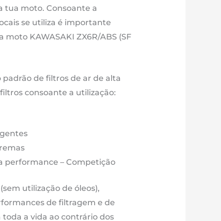
 a tua moto. Consoante a
00
ocais se utiliza é importante
m3
a tua moto KAWASAKI ZX6R/ABS (SF
M92S
-
o padrão de filtros de ar de alta
ltros consoante a utilização:
e
13
igentes
é
tremas
ora
lta performance – Competição
o (sem utilização de óleos),
rformances de filtragem e de
toda a vida ao contrário dos