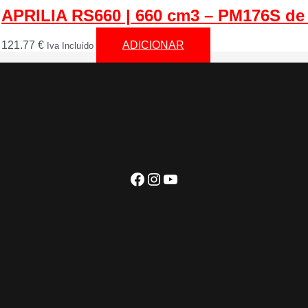
APRILIA RS660 | 660 cm3 – PM176S de 
121.77
€
ADICIONAR
Iva Incluído
Facebook
Instagram
YouTube