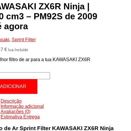
WASAKI ZX6R Ninja |
0 cm3 – PM92S de 2009
é agora
saki
,
Sprint Filter
47
€
Iva Incluído
hor filtro de ar para a tua KAWASAKI ZX6R
tidade
ASAKI
ADICIONAR
R
Descrição
Informação adicional
Avaliações (0)
Estimativa Entrega
2S
ro de Ar Sprint Filter KAWASAKI ZX6R Ninja