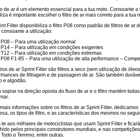
tro de ar é um elemento essencial para a tua moto. Consoante a f
a
iliza é importante escolher o filtro de ar mais correto para a
int Filter disponibiliza o filtro P08 como padrão de filtros de a
os consoante a utilização:
P08 – Para uma utilização normal
P14 – Para utilização em condições exigentes
T12 – Para utilização em condições extremas
P08 F1-85 – Para uma utilização de alta performance – Compe
ltros de ar Sprint Filter são filtros a seco (sem utilização de ól
rmances de filtragem e de passagem de ar. São também duráveis 
o e algodão.
 soprar na direção oposta do fluxo de ar e o filtro mantém toda
mar.
mais informações sobre os filtros de ar Sprint Filter, dedicamo
sa, os tipos de filtro, e as características dos mesmos no segui
-te aos milhares de motociclistas que usam Sprint Filter e ficar
hido pelos principais construtores mundiais, e nas competiçõ
Todo o Terreno, entre outras.