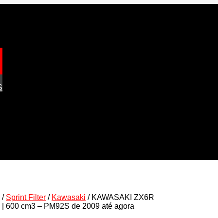
S
/
Sprint Filter
/
Kawasaki
/ KAWASAKI ZX6R
a | 600 cm3 – PM92S de 2009 até agora