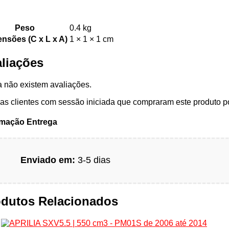
Peso
0.4 kg
nsões (C x L x A)
1 × 1 × 1 cm
liações
 não existem avaliações.
s clientes com sessão iniciada que compraram este produto p
rmação Entrega
Enviado em:
3-5 dias
odutos Relacionados