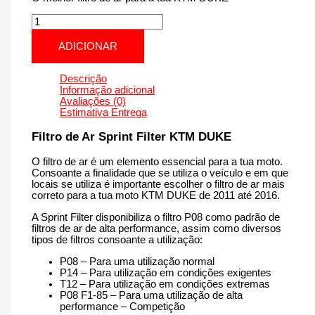
Quantidade
de
KTM
ADICIONAR
DUKE
|
125
Descrição
cm3
Informação adicional
-
Avaliações (0)
PM145S
Estimativa Entrega
de
2011
Filtro de Ar Sprint Filter KTM DUKE
até
2016
O filtro de ar é um elemento essencial para a tua moto.
Consoante a finalidade que se utiliza o veículo e em que
locais se utiliza é importante escolher o filtro de ar mais
correto para a tua moto KTM DUKE de 2011 até 2016.
A Sprint Filter disponibiliza o filtro P08 como padrão de
filtros de ar de alta performance, assim como diversos
tipos de filtros consoante a utilização:
P08 – Para uma utilização normal
P14 – Para utilização em condições exigentes
T12 – Para utilização em condições extremas
P08 F1-85 – Para uma utilização de alta
performance – Competição