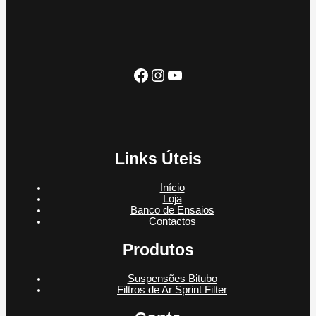
o
u
t
u
s
t
o
t
o
o
s
Facebook
Instagram
YouTube
Links Úteis
Início
Loja
Banco de Ensaios
Contactos
Produtos
Suspensões Bitubo
Filtros de Ar Sprint Filter