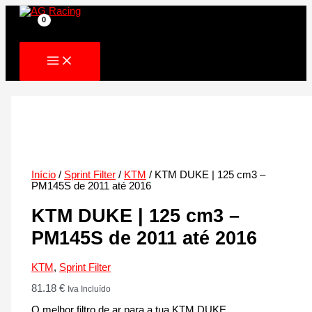
Skip
to
content
Início
/
Sprint Filter
/
KTM
/ KTM DUKE | 125 cm3 –
PM145S de 2011 até 2016
KTM DUKE | 125 cm3 –
PM145S de 2011 até 2016
KTM
,
Sprint Filter
81.18
€
Iva Incluído
O melhor filtro de ar para a tua KTM DUKE