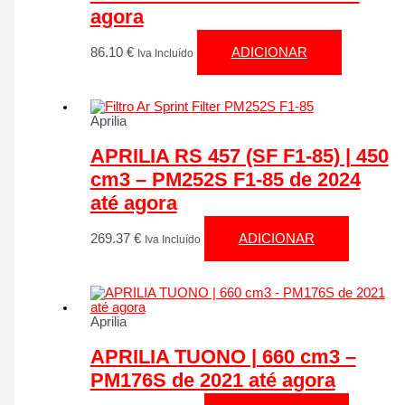
agora
86.10
€
ADICIONAR
Iva Incluído
Aprilia
APRILIA RS 457 (SF F1-85) | 450
cm3 – PM252S F1-85 de 2024
até agora
269.37
€
ADICIONAR
Iva Incluído
Aprilia
APRILIA TUONO | 660 cm3 –
PM176S de 2021 até agora