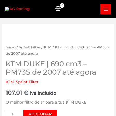
Skip
to
content
Início
/
Sprint Filter
/
KTM
/ KTM DUKE | 690 cm3 – PM73S
de 2007 até agora
KTM DUKE | 690 cm3 –
PM73S de 2007 até agora
KTM
,
Sprint Filter
107.01
€
Iva Incluído
O melhor filtro de ar para a tua KTM DUKE
Quantidade
ADICIONAR