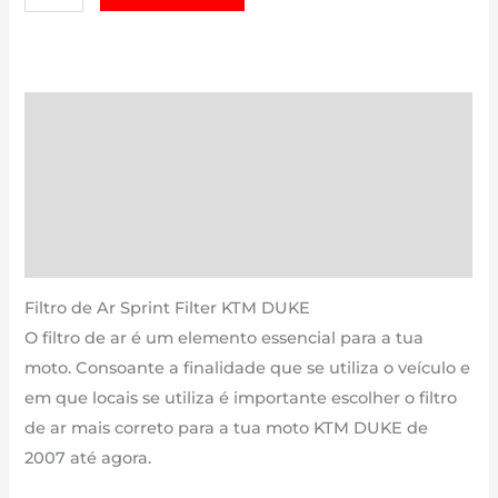
de
KTM
DUKE
|
Descrição
690
Informação adicional
cm3
-
Avaliações (0)
PM73S
Estimativa Entrega
de
2007
Filtro de Ar Sprint Filter KTM DUKE
até
O filtro de ar é um elemento essencial para a tua
agora
moto. Consoante a finalidade que se utiliza o veículo e
em que locais se utiliza é importante escolher o filtro
de ar mais correto para a tua moto KTM DUKE de
2007 até agora.