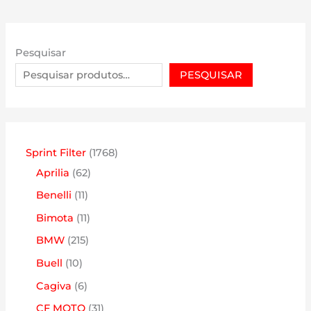
Pesquisar
PESQUISAR
1
Sprint Filter
1768
6
7
Aprilia
62
2
6
1
Benelli
11
p
8
1
1
Bimota
11
r
p
p
1
2
BMW
215
o
r
r
p
1
1
Buell
10
d
o
o
r
5
0
6
Cagiva
6
u
d
d
o
p
p
p
3
CF MOTO
31