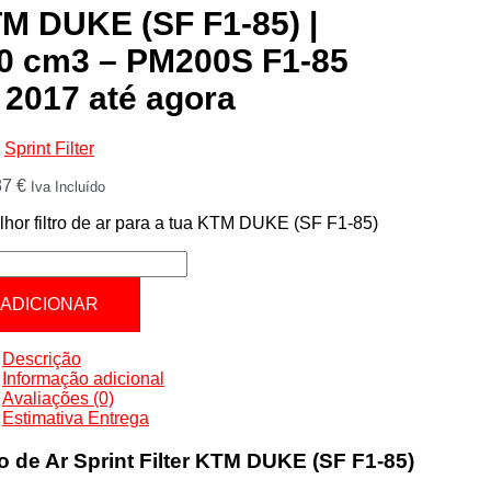
M DUKE (SF F1-85) |
0 cm3 – PM200S F1-85
 2017 até agora
,
Sprint Filter
37
€
Iva Incluído
hor filtro de ar para a tua KTM DUKE (SF F1-85)
tidade
ADICIONAR
E
Descrição
Informação adicional
Avaliações (0)
Estimativa Entrega
ro de Ar Sprint Filter KTM DUKE (SF F1-85)
00S