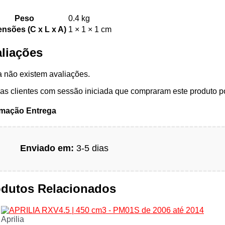
Peso
0.4 kg
nsões (C x L x A)
1 × 1 × 1 cm
liações
 não existem avaliações.
s clientes com sessão iniciada que compraram este produto p
rmação Entrega
Enviado em:
3-5 dias
odutos Relacionados
Aprilia