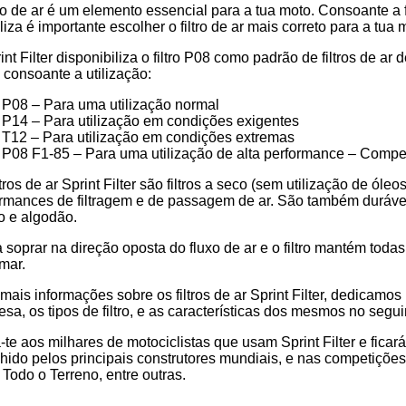
tro de ar é um elemento essencial para a tua moto. Consoante a f
iliza é importante escolher o filtro de ar mais correto para a 
int Filter disponibiliza o filtro P08 como padrão de filtros de a
os consoante a utilização:
a
P08 – Para uma utilização normal
P14 – Para utilização em condições exigentes
T12 – Para utilização em condições extremas
P08 F1-85 – Para uma utilização de alta performance – Compe
ltros de ar Sprint Filter são filtros a seco (sem utilização de ól
rmances de filtragem e de passagem de ar. São também duráveis 
o e algodão.
 soprar na direção oposta do fluxo de ar e o filtro mantém toda
mar.
mais informações sobre os filtros de ar Sprint Filter, dedicamo
sa, os tipos de filtro, e as características dos mesmos no segui
-te aos milhares de motociclistas que usam Sprint Filter e ficar
hido pelos principais construtores mundiais, e nas competiçõ
Todo o Terreno, entre outras.