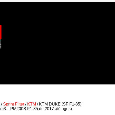
S
/
Sprint Filter
/
KTM
/ KTM DUKE (SF F1-85) |
cm3 – PM200S F1-85 de 2017 até agora