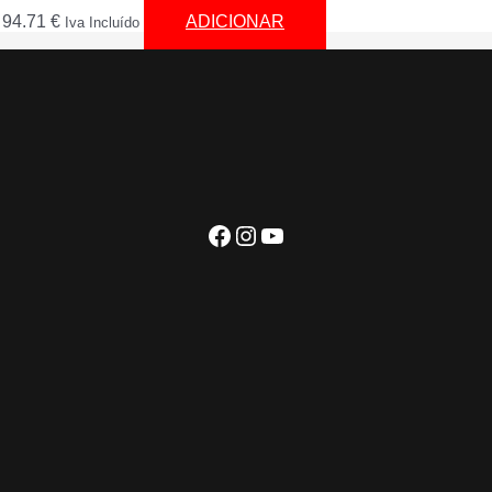
94.71
€
ADICIONAR
Iva Incluído
Facebook
Instagram
YouTube