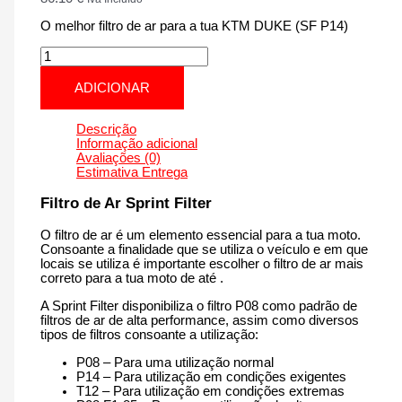
O melhor filtro de ar para a tua KTM DUKE (SF P14)
Quantidade
de
KTM
ADICIONAR
DUKE
(SF
P14)
Descrição
|
Informação adicional
690
Avaliações (0)
cm3
Estimativa Entrega
-
PM73P14
Filtro de Ar Sprint Filter
de
2007
O filtro de ar é um elemento essencial para a tua moto.
até
Consoante a finalidade que se utiliza o veículo e em que
agora
locais se utiliza é importante escolher o filtro de ar mais
correto para a tua moto de até .
A Sprint Filter disponibiliza o filtro P08 como padrão de
filtros de ar de alta performance, assim como diversos
tipos de filtros consoante a utilização:
P08 – Para uma utilização normal
P14 – Para utilização em condições exigentes
T12 – Para utilização em condições extremas