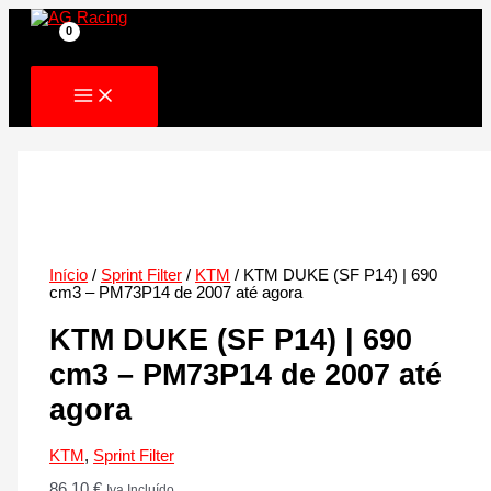
Skip
to
content
Início
/
Sprint Filter
/
KTM
/ KTM DUKE (SF P14) | 690
cm3 – PM73P14 de 2007 até agora
KTM DUKE (SF P14) | 690
cm3 – PM73P14 de 2007 até
agora
KTM
,
Sprint Filter
86.10
€
Iva Incluído