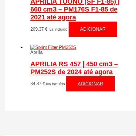
APRILIA TUONO (SF F1-85) |
660 cm3 – PM176S F1-85 de
2021 até agora
269.37
€
ADICIONAR
Iva Incluído
Aprilia
APRILIA RS 457 | 450 cm3 –
PM252S de 2024 até agora
84.87
€
ADICIONAR
Iva Incluído