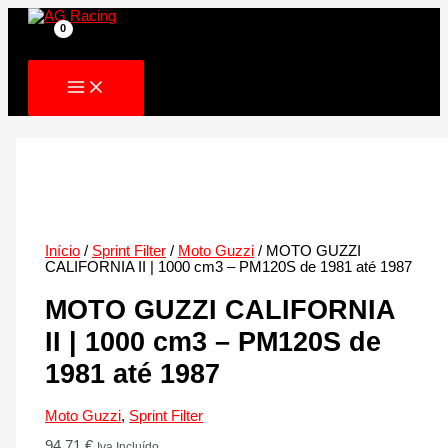
Skip
to
content
Início
/
Sprint Filter
/
Moto Guzzi
/ MOTO GUZZI
CALIFORNIA II | 1000 cm3 – PM120S de 1981 até 1987
MOTO GUZZI CALIFORNIA
II | 1000 cm3 – PM120S de
1981 até 1987
Moto Guzzi
,
Sprint Filter
94.71
€
Iva Incluído