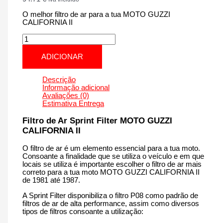
O melhor filtro de ar para a tua MOTO GUZZI
CALIFORNIA II
Quantidade
de
MOTO
ADICIONAR
GUZZI
CALIFORNIA
II
Descrição
|
Informação adicional
1000
Avaliações (0)
cm3
Estimativa Entrega
-
PM120S
Filtro de Ar Sprint Filter MOTO GUZZI
de
CALIFORNIA II
1981
até
O filtro de ar é um elemento essencial para a tua moto.
1987
Consoante a finalidade que se utiliza o veículo e em que
locais se utiliza é importante escolher o filtro de ar mais
correto para a tua moto MOTO GUZZI CALIFORNIA II
de 1981 até 1987.
A Sprint Filter disponibiliza o filtro P08 como padrão de
filtros de ar de alta performance, assim como diversos
tipos de filtros consoante a utilização: