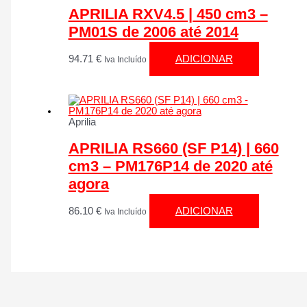
APRILIA RXV4.5 | 450 cm3 –
PM01S de 2006 até 2014
94.71
€
ADICIONAR
Iva Incluído
Aprilia
APRILIA RS660 (SF P14) | 660
cm3 – PM176P14 de 2020 até
agora
86.10
€
ADICIONAR
Iva Incluído