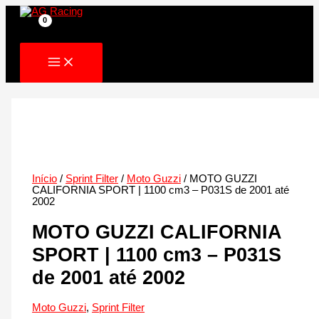
Skip
to
content
Início
/
Sprint Filter
/
Moto Guzzi
/ MOTO GUZZI
CALIFORNIA SPORT | 1100 cm3 – P031S de 2001 até
2002
MOTO GUZZI CALIFORNIA
SPORT | 1100 cm3 – P031S
de 2001 até 2002
Moto Guzzi
,
Sprint Filter