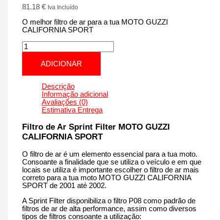
81.18
€
Iva Incluído
O melhor filtro de ar para a tua MOTO GUZZI
CALIFORNIA SPORT
Quantidade
de
MOTO
ADICIONAR
GUZZI
CALIFORNIA
SPORT
Descrição
|
Informação adicional
1100
Avaliações (0)
cm3
Estimativa Entrega
-
P031S
Filtro de Ar Sprint Filter MOTO GUZZI
de
CALIFORNIA SPORT
2001
até
O filtro de ar é um elemento essencial para a tua moto.
2002
Consoante a finalidade que se utiliza o veículo e em que
locais se utiliza é importante escolher o filtro de ar mais
correto para a tua moto MOTO GUZZI CALIFORNIA
SPORT de 2001 até 2002.
A Sprint Filter disponibiliza o filtro P08 como padrão de
filtros de ar de alta performance, assim como diversos
tipos de filtros consoante a utilização: